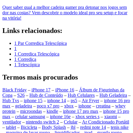
Quer saber qual a melhor cadeira gamer pra detonar nos jogos sem
dor nas costas? Vem descobrir o modelo ideal pro seu setup e focar
na vitória!
Links relacionados:
1 Par Corrediça Telescópica
1
1 Corrediça Telescópica
1 Corrediça
1 Telescópica
Termos mais procurados
Black Friday
–
iPhone 17
–
iPhone 16
–
Álbum de Figurinhas da
Copa
–
S26
–
Hub de Conteúdo
–
Hub Celulares
–
Hub Geladeira
–
Hub Tvs
–
iphone 15
–
iphone 14
–
ps5
–
Air Fryer
–
iphone 16 pro
max
–
geladeira
–
poco x7 pro
–
xbox
–
iphone
–
creatina
–
whey
protein
–
microondas
–
kindle
–
iphone 17 pro max
–
iphone 15 pro
max
–
celular samsung
–
iphone 16e
–
xbox series s
–
xiaomi
–
ventilador
–
nintendo switch 2
–
Celular
–
Ar Condicionado Portátil
–
tablet
–
Bicicleta
–
Body Splash
–
jbl
–
redmi note 14
–
tenis nike
–
maquina de lavar roupa
–
liquidificador
–
ipad
–
guarda roupa
–