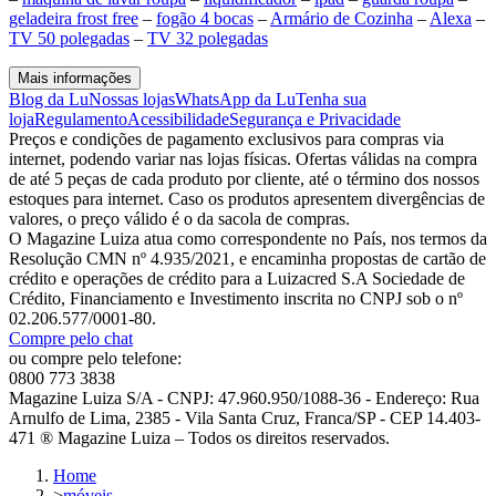
geladeira frost free
–
fogão 4 bocas
–
Armário de Cozinha
–
Alexa
–
TV 50 polegadas
–
TV 32 polegadas
Mais informações
Blog da Lu
Nossas lojas
WhatsApp da Lu
Tenha sua
loja
Regulamento
Acessibilidade
Segurança e Privacidade
Preços e condições de pagamento exclusivos para compras via
internet, podendo variar nas lojas físicas. Ofertas válidas na compra
de até 5 peças de cada produto por cliente, até o término dos nossos
estoques para internet. Caso os produtos apresentem divergências de
valores, o preço válido é o da sacola de compras.
O Magazine Luiza atua como correspondente no País, nos termos da
Resolução CMN nº 4.935/2021, e encaminha propostas de cartão de
crédito e operações de crédito para a Luizacred S.A Sociedade de
Crédito, Financiamento e Investimento inscrita no CNPJ sob o nº
02.206.577/0001-80.
Compre pelo chat
ou compre pelo telefone:
0800 773 3838
Magazine Luiza S/A - CNPJ: 47.960.950/1088-36 - Endereço: Rua
Arnulfo de Lima, 2385 - Vila Santa Cruz, Franca/SP - CEP 14.403-
471 ® Magazine Luiza – Todos os direitos reservados.
Home
>
móveis