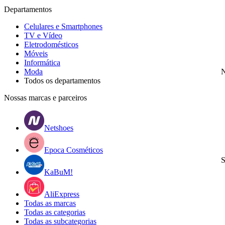
Departamentos
Celulares e Smartphones
TV e Vídeo
Eletrodomésticos
Móveis
Informática
Moda
N
Todos os departamentos
Nossas marcas e parceiros
Netshoes
Epoca Cosméticos
S
KaBuM!
AliExpress
Todas as marcas
Todas as categorias
Todas as subcategorias