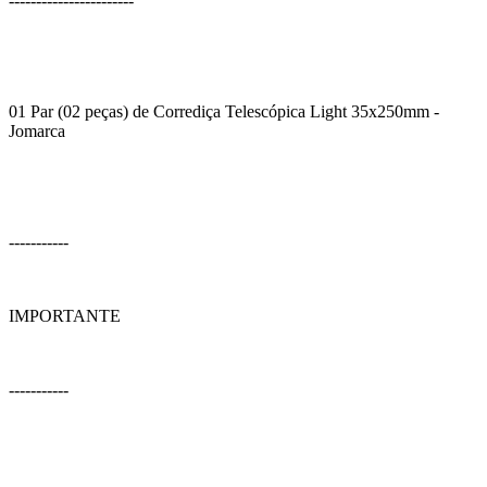
-----------------------
01 Par (02 peças) de Corrediça Telescópica Light 35x250mm -
Jomarca
-----------
IMPORTANTE
-----------