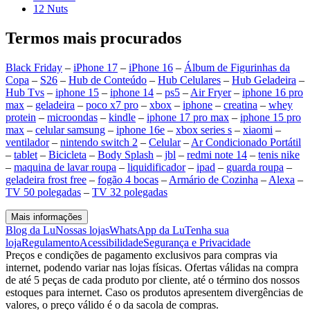
12 Nuts
Termos mais procurados
Black Friday
–
iPhone 17
–
iPhone 16
–
Álbum de Figurinhas da
Copa
–
S26
–
Hub de Conteúdo
–
Hub Celulares
–
Hub Geladeira
–
Hub Tvs
–
iphone 15
–
iphone 14
–
ps5
–
Air Fryer
–
iphone 16 pro
max
–
geladeira
–
poco x7 pro
–
xbox
–
iphone
–
creatina
–
whey
protein
–
microondas
–
kindle
–
iphone 17 pro max
–
iphone 15 pro
max
–
celular samsung
–
iphone 16e
–
xbox series s
–
xiaomi
–
ventilador
–
nintendo switch 2
–
Celular
–
Ar Condicionado Portátil
–
tablet
–
Bicicleta
–
Body Splash
–
jbl
–
redmi note 14
–
tenis nike
–
maquina de lavar roupa
–
liquidificador
–
ipad
–
guarda roupa
–
geladeira frost free
–
fogão 4 bocas
–
Armário de Cozinha
–
Alexa
–
TV 50 polegadas
–
TV 32 polegadas
Mais informações
Blog da Lu
Nossas lojas
WhatsApp da Lu
Tenha sua
loja
Regulamento
Acessibilidade
Segurança e Privacidade
Preços e condições de pagamento exclusivos para compras via
internet, podendo variar nas lojas físicas. Ofertas válidas na compra
de até 5 peças de cada produto por cliente, até o término dos nossos
estoques para internet. Caso os produtos apresentem divergências de
valores, o preço válido é o da sacola de compras.