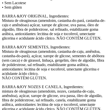
• Sem Lacotese
• Sem glúten
BARRA &JOY ORIGINAL, Ingredientes:
Mistura de oleaginosas (amendoim, castanha-do-pará, castanha-de-
caju e amêndoas) açúcar, xarope de glicose, uva passa, óleo de
algodão, fibra de polidextrose, sal refinado, estabilizante goma
arábica, antioxidantes: lecitina de soja e tocoferol, umectante
glicerina e acidulante ácido cítrico. NÃO CONTÉM GLÚTEN.
BARRA &JOY SEMENTES, Ingredientes:
Mistura de oleaginosas (amendoim, castanha-de-caju, amêndoa,
castanha-do-pará), açúcar, xarope de glicose, sementes de abóbora
(sem casca) e de girassol, linhaça, gergelim, óleo de algodão, fibra
de polidextrose, sal refinado, estabilizante goma arábica,
antioxidantes: lecitina de soja e tocoferol, umectante glicerina e
acidulante ácido cítrico.
NÃO CONTÉM GLÚTEN.
BARRA &JOY NOZES E CANELA, Ingredientes:
mistura de oleaginosas (amendoim, nozes, castanha-de-caju,
amêndoa), açúcar, xarope de glicose, uva passa, óleo de algodão,
fibra de polidextrose, sal refinado, canela, estabilizante goma
arábica, antioxidantes: lecitina de soja e tocoferol, umectante
glicerina e acidulante ácido cítrico. NÃO CONTÉM GLÚTEN.