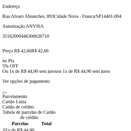
Endereço
Rua Alvaro Abranches, 893
Cidade Nova - Franca/SP
14401-094
Autorização ANVISA
35162000446300020710
Preço R$ 42,66
R$
42
,
66
no Pix
5% OFF
Ou 1x de R$ 44,90 sem juros
ou
1
x de
R$ 44,90
sem juros
Ver opções de pagamento
Parcelamento
Cartão Luiza
Cartão de crédito
Tabela de parcelas de Cartão
de crédito
Parcelas
Total
01x de
R$ 44,90