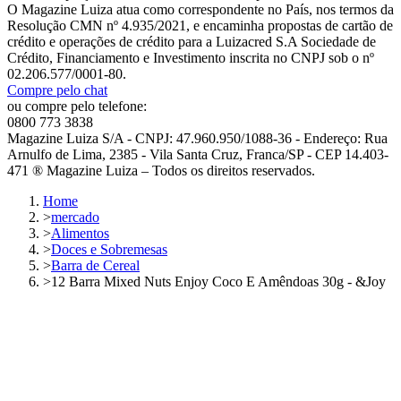
O Magazine Luiza atua como correspondente no País, nos termos da
Resolução CMN nº 4.935/2021, e encaminha propostas de cartão de
crédito e operações de crédito para a Luizacred S.A Sociedade de
Crédito, Financiamento e Investimento inscrita no CNPJ sob o nº
02.206.577/0001-80.
Compre pelo chat
ou compre pelo telefone:
0800 773 3838
Magazine Luiza S/A - CNPJ: 47.960.950/1088-36 - Endereço: Rua
Arnulfo de Lima, 2385 - Vila Santa Cruz, Franca/SP - CEP 14.403-
471 ® Magazine Luiza – Todos os direitos reservados.
Home
>
mercado
>
Alimentos
>
Doces e Sobremesas
>
Barra de Cereal
>
12 Barra Mixed Nuts Enjoy Coco E Amêndoas 30g - &Joy