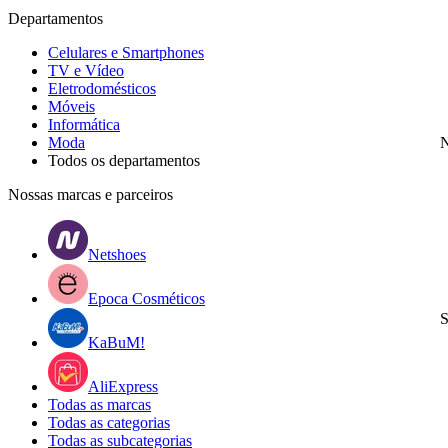
Departamentos
Celulares e Smartphones
TV e Vídeo
Eletrodomésticos
Móveis
Informática
Moda
N
Todos os departamentos
Nossas marcas e parceiros
Netshoes
Epoca Cosméticos
S
KaBuM!
AliExpress
Todas as marcas
Todas as categorias
Todas as subcategorias