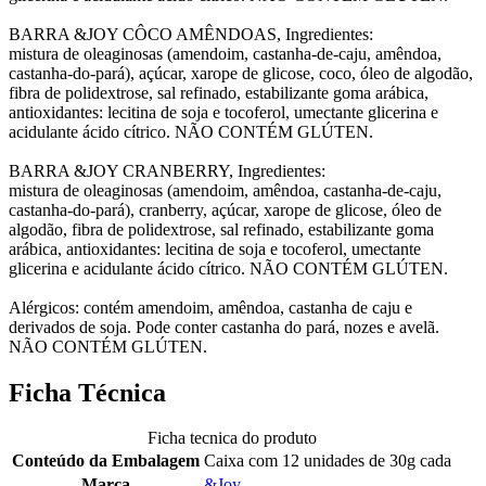
BARRA &JOY CÔCO AMÊNDOAS, Ingredientes:
mistura de oleaginosas (amendoim, castanha-de-caju, amêndoa,
castanha-do-pará), açúcar, xarope de glicose, coco, óleo de algodão,
fibra de polidextrose, sal refinado, estabilizante goma arábica,
antioxidantes: lecitina de soja e tocoferol, umectante glicerina e
acidulante ácido cítrico. NÃO CONTÉM GLÚTEN.
BARRA &JOY CRANBERRY, Ingredientes:
mistura de oleaginosas (amendoim, amêndoa, castanha-de-caju,
castanha-do-pará), cranberry, açúcar, xarope de glicose, óleo de
algodão, fibra de polidextrose, sal refinado, estabilizante goma
arábica, antioxidantes: lecitina de soja e tocoferol, umectante
glicerina e acidulante ácido cítrico. NÃO CONTÉM GLÚTEN.
Alérgicos: contém amendoim, amêndoa, castanha de caju e
derivados de soja. Pode conter castanha do pará, nozes e avelã.
NÃO CONTÉM GLÚTEN.
Ficha Técnica
Ficha tecnica do produto
Conteúdo da Embalagem
Caixa com 12 unidades de 30g cada
Marca
&Joy