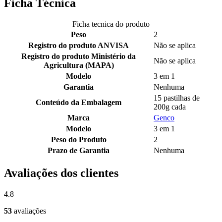
Ficha Técnica
Ficha tecnica do produto
Peso
2
Registro do produto ANVISA
Não se aplica
Registro do produto Ministério da
Não se aplica
Agricultura (MAPA)
Modelo
3 em 1
Garantia
Nenhuma
15 pastilhas de
Conteúdo da Embalagem
200g cada
Marca
Genco
Modelo
3 em 1
Peso do Produto
2
Prazo de Garantia
Nenhuma
Avaliações dos clientes
4.8
53
avaliações