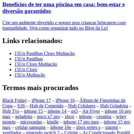
Benefícios de ter uma piscina em casa: bem-estar e
diversão garantidos
Crie um ambiente divertido e seguro pras crianças brincarem com
tranquilidade. Veja como organizar tudo no Blog da Lu!
Links relacionados:
15Un Pastilhas Cloro Multiação
15Un Pastilhas
15Un Cloro Multiação
15Un Cloro
15Un Multiação
Termos mais procurados
Black Friday
–
iPhone 17
–
iPhone 16
–
Álbum de Figurinhas da
Copa
–
S26
–
Hub de Conteúdo
–
Hub Celulares
–
Hub Geladeira
–
Hub Tvs
–
iphone 15
–
iphone 14
–
ps5
–
Air Fryer
–
iphone 16 pro
max
–
geladeira
–
poco x7 pro
–
xbox
–
iphone
–
creatina
–
whey
protein
–
microondas
–
kindle
–
iphone 17 pro max
–
iphone 15 pro
max
–
celular samsung
–
iphone 16e
–
xbox series s
–
xiaomi
–
ventilador
–
nintendo switch 2
–
Celular
–
Ar Condicionado Portátil