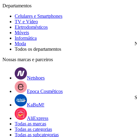
Departamentos
Celulares e Smartphones
TV e Vídeo
Eletrodomésticos
Móveis
Informática
Moda
N
Todos os departamentos
Nossas marcas e parceiros
Netshoes
Epoca Cosméticos
S
KaBuM!
AliExpress
Todas as marcas
Todas as categorias
Todas as subcategorias