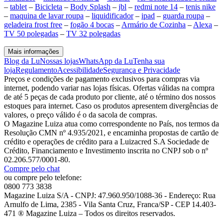
–
tablet
–
Bicicleta
–
Body Splash
–
jbl
–
redmi note 14
–
tenis nike
–
maquina de lavar roupa
–
liquidificador
–
ipad
–
guarda roupa
–
geladeira frost free
–
fogão 4 bocas
–
Armário de Cozinha
–
Alexa
–
TV 50 polegadas
–
TV 32 polegadas
Mais informações
Blog da Lu
Nossas lojas
WhatsApp da Lu
Tenha sua
loja
Regulamento
Acessibilidade
Segurança e Privacidade
Preços e condições de pagamento exclusivos para compras via
internet, podendo variar nas lojas físicas. Ofertas válidas na compra
de até 5 peças de cada produto por cliente, até o término dos nossos
estoques para internet. Caso os produtos apresentem divergências de
valores, o preço válido é o da sacola de compras.
O Magazine Luiza atua como correspondente no País, nos termos da
Resolução CMN nº 4.935/2021, e encaminha propostas de cartão de
crédito e operações de crédito para a Luizacred S.A Sociedade de
Crédito, Financiamento e Investimento inscrita no CNPJ sob o nº
02.206.577/0001-80.
Compre pelo chat
ou compre pelo telefone:
0800 773 3838
Magazine Luiza S/A - CNPJ: 47.960.950/1088-36 - Endereço: Rua
Arnulfo de Lima, 2385 - Vila Santa Cruz, Franca/SP - CEP 14.403-
471 ® Magazine Luiza – Todos os direitos reservados.