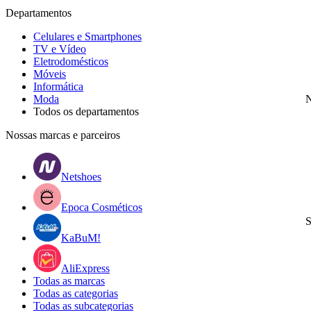
Departamentos
Celulares e Smartphones
TV e Vídeo
Eletrodomésticos
Móveis
Informática
Moda
N
Todos os departamentos
Nossas marcas e parceiros
Netshoes
Epoca Cosméticos
S
KaBuM!
AliExpress
Todas as marcas
Todas as categorias
Todas as subcategorias