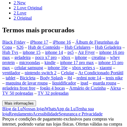
2 New
2 Love Original
2 Love
2 Original
Termos mais procurados
Black Friday
–
iPhone 17
–
iPhone 16
–
Álbum de Figurinhas da
Copa
–
S26
–
Hub de Conteúdo
–
Hub Celulares
–
Hub Geladeira
–
Hub Tvs
–
iphone 15
–
iphone 14
–
ps5
–
Air Fryer
–
iphone 16 pro
max
–
geladeira
–
poco x7 pro
–
xbox
–
iphone
–
creatina
–
whey
protein
–
microondas
–
kindle
–
iphone 17 pro max
–
iphone 15 pro
max
–
celular samsung
–
iphone 16e
–
xbox series s
–
xiaomi
–
ventilador
–
nintendo switch 2
–
Celular
–
Ar Condicionado Portátil
–
tablet
–
Bicicleta
–
Body Splash
–
jbl
–
redmi note 14
–
tenis nike
–
maquina de lavar roupa
–
liquidificador
–
ipad
–
guarda roupa
–
geladeira frost free
–
fogão 4 bocas
–
Armário de Cozinha
–
Alexa
–
TV 50 polegadas
–
TV 32 polegadas
Mais informações
Blog da Lu
Nossas lojas
WhatsApp da Lu
Tenha sua
loja
Regulamento
Acessibilidade
Segurança e Privacidade
Preços e condições de pagamento exclusivos para compras via
internet, podendo variar nas lojas físicas. Ofertas válidas na compra