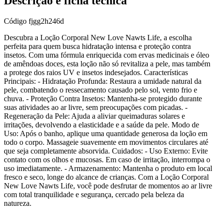
Descrição e ficha técnica
Código
fjgg2h246d
Descubra a Loção Corporal New Love Nawts Life, a escolha
perfeita para quem busca hidratação intensa e proteção contra
insetos. Com uma fórmula enriquecida com ervas medicinais e óleo
de amêndoas doces, esta loção não só revitaliza a pele, mas também
a protege dos raios UV e insetos indesejados. Características
Principais: - Hidratação Profunda: Restaura a umidade natural da
pele, combatendo o ressecamento causado pelo sol, vento frio e
chuva. - Proteção Contra Insetos: Mantenha-se protegido durante
suas atividades ao ar livre, sem preocupações com picadas. -
Regeneração da Pele: Ajuda a aliviar queimaduras solares e
irritações, devolvendo a elasticidade e a saúde da pele. Modo de
Uso: Após o banho, aplique uma quantidade generosa da loção em
todo o corpo. Massageie suavemente em movimentos circulares até
que seja completamente absorvida. Cuidados: - Uso Externo: Evite
contato com os olhos e mucosas. Em caso de irritação, interrompa o
uso imediatamente. - Armazenamento: Mantenha o produto em local
fresco e seco, longe do alcance de crianças. Com a Loção Corporal
New Love Nawts Life, você pode desfrutar de momentos ao ar livre
com total tranquilidade e segurança, cercado pela beleza da
natureza.