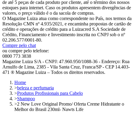
de até 5 peças de cada produto por cliente, até o término dos nossos
estoques para internet. Caso os produtos apresentem divergências de
valores, o preço válido é o da sacola de compras.
O Magazine Luiza atua como correspondente no País, nos termos da
Resolução CMN nº 4.935/2021, e encaminha propostas de cartão de
crédito e operações de crédito para a Luizacred S.A Sociedade de
Crédito, Financiamento e Investimento inscrita no CNPJ sob o nº
02.206.577/0001-80.
Compre pelo chat
ou compre pelo telefone:
0800 773 3838
Magazine Luiza S/A - CNPJ: 47.960.950/1088-36 - Endereço: Rua
Arnulfo de Lima, 2385 - Vila Santa Cruz, Franca/SP - CEP 14.403-
471 ® Magazine Luiza – Todos os direitos reservados.
Home
>
beleza e perfumaria
>
Produtos Profissionais para Cabelo
>
Shampoo
>
2 New Love Original Promo/ Oferta Creme Hidratante o
Melhor do Brasil 230ml- Nawts Life