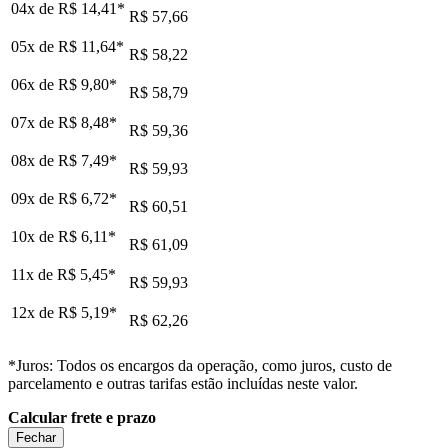
04x de
R$ 14,41
*
R$ 57,66
05x de
R$ 11,64
*
R$ 58,22
06x de
R$ 9,80
*
R$ 58,79
07x de
R$ 8,48
*
R$ 59,36
08x de
R$ 7,49
*
R$ 59,93
09x de
R$ 6,72
*
R$ 60,51
10x de
R$ 6,11
*
R$ 61,09
11x de
R$ 5,45
*
R$ 59,93
12x de
R$ 5,19
*
R$ 62,26
*Juros: Todos os encargos da operação, como juros, custo de
parcelamento e outras tarifas estão incluídas neste valor.
Calcular frete e prazo
Fechar