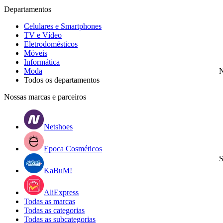
Departamentos
Celulares e Smartphones
TV e Vídeo
Eletrodomésticos
Móveis
Informática
Moda
N
Todos os departamentos
Nossas marcas e parceiros
Netshoes
Epoca Cosméticos
S
KaBuM!
AliExpress
Todas as marcas
Todas as categorias
Todas as subcategorias