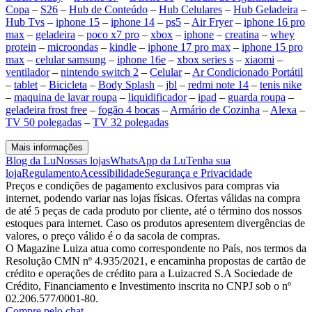
Copa
–
S26
–
Hub de Conteúdo
–
Hub Celulares
–
Hub Geladeira
–
Hub Tvs
–
iphone 15
–
iphone 14
–
ps5
–
Air Fryer
–
iphone 16 pro
max
–
geladeira
–
poco x7 pro
–
xbox
–
iphone
–
creatina
–
whey
protein
–
microondas
–
kindle
–
iphone 17 pro max
–
iphone 15 pro
max
–
celular samsung
–
iphone 16e
–
xbox series s
–
xiaomi
–
ventilador
–
nintendo switch 2
–
Celular
–
Ar Condicionado Portátil
–
tablet
–
Bicicleta
–
Body Splash
–
jbl
–
redmi note 14
–
tenis nike
–
maquina de lavar roupa
–
liquidificador
–
ipad
–
guarda roupa
–
geladeira frost free
–
fogão 4 bocas
–
Armário de Cozinha
–
Alexa
–
TV 50 polegadas
–
TV 32 polegadas
Mais informações
Blog da Lu
Nossas lojas
WhatsApp da Lu
Tenha sua
loja
Regulamento
Acessibilidade
Segurança e Privacidade
Preços e condições de pagamento exclusivos para compras via
internet, podendo variar nas lojas físicas. Ofertas válidas na compra
de até 5 peças de cada produto por cliente, até o término dos nossos
estoques para internet. Caso os produtos apresentem divergências de
valores, o preço válido é o da sacola de compras.
O Magazine Luiza atua como correspondente no País, nos termos da
Resolução CMN nº 4.935/2021, e encaminha propostas de cartão de
crédito e operações de crédito para a Luizacred S.A Sociedade de
Crédito, Financiamento e Investimento inscrita no CNPJ sob o nº
02.206.577/0001-80.
Compre pelo chat