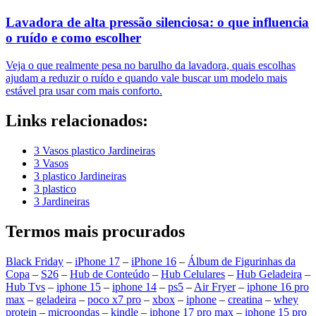
Lavadora de alta pressão silenciosa: o que influencia
o ruído e como escolher
Veja o que realmente pesa no barulho da lavadora, quais escolhas
ajudam a reduzir o ruído e quando vale buscar um modelo mais
estável pra usar com mais conforto.
Links relacionados:
3 Vasos plastico Jardineiras
3 Vasos
3 plastico Jardineiras
3 plastico
3 Jardineiras
Termos mais procurados
Black Friday
–
iPhone 17
–
iPhone 16
–
Álbum de Figurinhas da
Copa
–
S26
–
Hub de Conteúdo
–
Hub Celulares
–
Hub Geladeira
–
Hub Tvs
–
iphone 15
–
iphone 14
–
ps5
–
Air Fryer
–
iphone 16 pro
max
–
geladeira
–
poco x7 pro
–
xbox
–
iphone
–
creatina
–
whey
protein
–
microondas
–
kindle
–
iphone 17 pro max
–
iphone 15 pro