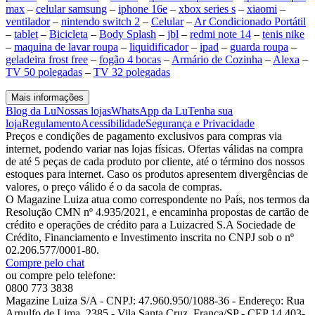
max
–
celular samsung
–
iphone 16e
–
xbox series s
–
xiaomi
–
ventilador
–
nintendo switch 2
–
Celular
–
Ar Condicionado Portátil
–
tablet
–
Bicicleta
–
Body Splash
–
jbl
–
redmi note 14
–
tenis nike
–
maquina de lavar roupa
–
liquidificador
–
ipad
–
guarda roupa
–
geladeira frost free
–
fogão 4 bocas
–
Armário de Cozinha
–
Alexa
–
TV 50 polegadas
–
TV 32 polegadas
Mais informações
Blog da Lu
Nossas lojas
WhatsApp da Lu
Tenha sua
loja
Regulamento
Acessibilidade
Segurança e Privacidade
Preços e condições de pagamento exclusivos para compras via
internet, podendo variar nas lojas físicas. Ofertas válidas na compra
de até 5 peças de cada produto por cliente, até o término dos nossos
estoques para internet. Caso os produtos apresentem divergências de
valores, o preço válido é o da sacola de compras.
O Magazine Luiza atua como correspondente no País, nos termos da
Resolução CMN nº 4.935/2021, e encaminha propostas de cartão de
crédito e operações de crédito para a Luizacred S.A Sociedade de
Crédito, Financiamento e Investimento inscrita no CNPJ sob o nº
02.206.577/0001-80.
Compre pelo chat
ou compre pelo telefone:
0800 773 3838
Magazine Luiza S/A - CNPJ: 47.960.950/1088-36 - Endereço: Rua
Arnulfo de Lima, 2385 - Vila Santa Cruz, Franca/SP - CEP 14.403-