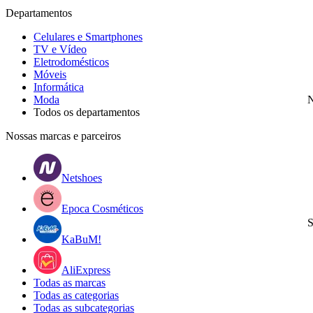
Departamentos
Celulares e Smartphones
TV e Vídeo
Eletrodomésticos
Móveis
Informática
Moda
N
Todos os departamentos
Nossas marcas e parceiros
Netshoes
Epoca Cosméticos
S
KaBuM!
AliExpress
Todas as marcas
Todas as categorias
Todas as subcategorias