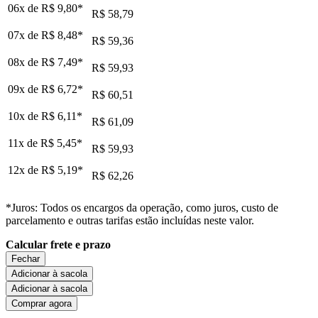
06x de
R$ 9,80
*
R$ 58,79
07x de
R$ 8,48
*
R$ 59,36
08x de
R$ 7,49
*
R$ 59,93
09x de
R$ 6,72
*
R$ 60,51
10x de
R$ 6,11
*
R$ 61,09
11x de
R$ 5,45
*
R$ 59,93
12x de
R$ 5,19
*
R$ 62,26
*Juros: Todos os encargos da operação, como juros, custo de
parcelamento e outras tarifas estão incluídas neste valor.
Calcular frete e prazo
Fechar
Adicionar à sacola
Adicionar à sacola
Comprar agora