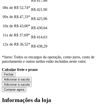
R$ 417,86
08x de
R$ 52,74
*
R$ 421,90
09x de
R$ 47,33
*
R$ 425,96
10x de
R$ 43,00
*
R$ 430,04
11x de
R$ 37,69
*
R$ 414,63
12x de
R$ 36,52
*
R$ 438,29
*Juros: Todos os encargos da operação, como juros, custo de
parcelamento e outras tarifas estão incluídas neste valor.
Calcular frete e prazo
Fechar
Adicionar à sacola
Adicionar à sacola
Comprar agora
Informações da loja