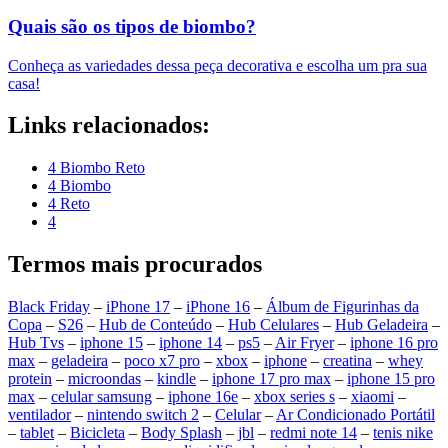
Quais são os tipos de biombo?
Conheça as variedades dessa peça decorativa e escolha um pra sua
casa!
Links relacionados:
4 Biombo Reto
4 Biombo
4 Reto
4
Termos mais procurados
Black Friday
–
iPhone 17
–
iPhone 16
–
Álbum de Figurinhas da
Copa
–
S26
–
Hub de Conteúdo
–
Hub Celulares
–
Hub Geladeira
–
Hub Tvs
–
iphone 15
–
iphone 14
–
ps5
–
Air Fryer
–
iphone 16 pro
max
–
geladeira
–
poco x7 pro
–
xbox
–
iphone
–
creatina
–
whey
protein
–
microondas
–
kindle
–
iphone 17 pro max
–
iphone 15 pro
max
–
celular samsung
–
iphone 16e
–
xbox series s
–
xiaomi
–
ventilador
–
nintendo switch 2
–
Celular
–
Ar Condicionado Portátil
–
tablet
–
Bicicleta
–
Body Splash
–
jbl
–
redmi note 14
–
tenis nike