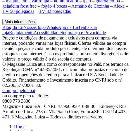
–
maquina de lavar roupa
–
liquidificador
–
ipad
–
guarda roupa
–
geladeira frost free
–
fogão 4 bocas
–
Armário de Cozinha
–
Alexa
–
TV 50 polegadas
–
TV 32 polegadas
Mais informações
Blog da Lu
Nossas lojas
WhatsApp da Lu
Tenha sua
loja
Regulamento
Acessibilidade
Segurança e Privacidade
Preços e condições de pagamento exclusivos para compras via
internet, podendo variar nas lojas físicas. Ofertas válidas na compra
de até 5 peças de cada produto por cliente, até o término dos nossos
estoques para internet. Caso os produtos apresentem divergências de
valores, o preço válido é o da sacola de compras.
O Magazine Luiza atua como correspondente no País, nos termos da
Resolução CMN nº 4.935/2021, e encaminha propostas de cartão de
crédito e operações de crédito para a Luizacred S.A Sociedade de
Crédito, Financiamento e Investimento inscrita no CNPJ sob o nº
02.206.577/0001-80.
Compre pelo chat
ou compre pelo telefone:
0800 773 3838
Magazine Luiza S/A - CNPJ: 47.960.950/1088-36 - Endereço: Rua
Arnulfo de Lima, 2385 - Vila Santa Cruz, Franca/SP - CEP 14.403-
471 ® Magazine Luiza – Todos os direitos reservados.
Home