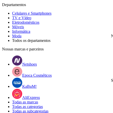
Departamentos
Celulares e Smartphones
TV e Vídeo
Eletrodomésticos
Móveis
Informática
Moda
N
Todos os departamentos
Nossas marcas e parceiros
Netshoes
Epoca Cosméticos
S
KaBuM!
AliExpress
Todas as marcas
Todas as categorias
Todas as subcategorias