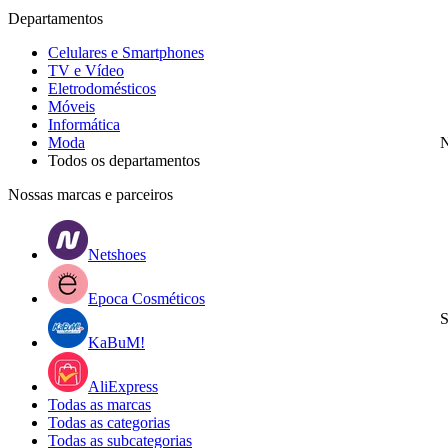
Departamentos
Celulares e Smartphones
TV e Vídeo
Eletrodomésticos
Móveis
Informática
Moda
N
Todos os departamentos
Nossas marcas e parceiros
Netshoes
Epoca Cosméticos
S
KaBuM!
AliExpress
Todas as marcas
Todas as categorias
Todas as subcategorias