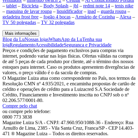
ventilador
–
nintendo switch 2
–
Celular
–
Ar Condicionado Portátil
–
tablet
–
Bicicleta
–
Body Splash
–
jbl
–
redmi note 14
–
tenis nike
–
maquina de lavar roupa
–
liquidificador
–
ipad
–
guarda roupa
–
geladeira frost free
–
fogão 4 bocas
–
Armário de Cozinha
–
Alexa
–
TV 50 polegadas
–
TV 32 polegadas
Mais informações
Blog da Lu
Nossas lojas
WhatsApp da Lu
Tenha sua
loja
Regulamento
Acessibilidade
Segurança e Privacidade
Preços e condições de pagamento exclusivos para compras via
internet, podendo variar nas lojas físicas. Ofertas válidas na compra
de até 5 peças de cada produto por cliente, até o término dos nossos
estoques para internet. Caso os produtos apresentem divergências de
valores, o preço válido é o da sacola de compras.
O Magazine Luiza atua como correspondente no País, nos termos da
Resolução CMN nº 4.935/2021, e encaminha propostas de cartão de
crédito e operações de crédito para a Luizacred S.A Sociedade de
Crédito, Financiamento e Investimento inscrita no CNPJ sob o nº
02.206.577/0001-80.
Compre pelo chat
ou compre pelo telefone:
0800 773 3838
Magazine Luiza S/A - CNPJ: 47.960.950/1088-36 - Endereço: Rua
Arnulfo de Lima, 2385 - Vila Santa Cruz, Franca/SP - CEP 14.403-
471 ® Magazine Luiza – Todos os direitos reservados.