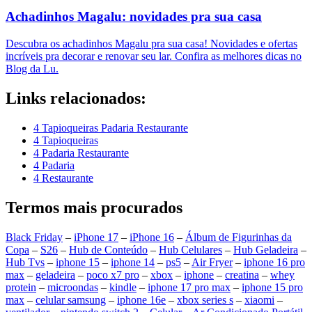
Achadinhos Magalu: novidades pra sua casa
Descubra os achadinhos Magalu pra sua casa! Novidades e ofertas
incríveis pra decorar e renovar seu lar. Confira as melhores dicas no
Blog da Lu.
Links relacionados:
4 Tapioqueiras Padaria Restaurante
4 Tapioqueiras
4 Padaria Restaurante
4 Padaria
4 Restaurante
Termos mais procurados
Black Friday
–
iPhone 17
–
iPhone 16
–
Álbum de Figurinhas da
Copa
–
S26
–
Hub de Conteúdo
–
Hub Celulares
–
Hub Geladeira
–
Hub Tvs
–
iphone 15
–
iphone 14
–
ps5
–
Air Fryer
–
iphone 16 pro
max
–
geladeira
–
poco x7 pro
–
xbox
–
iphone
–
creatina
–
whey
protein
–
microondas
–
kindle
–
iphone 17 pro max
–
iphone 15 pro
max
–
celular samsung
–
iphone 16e
–
xbox series s
–
xiaomi
–