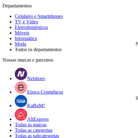
Departamentos
Celulares e Smartphones
TV e Vídeo
Eletrodomésticos
Móveis
Informática
Moda
N
Todos os departamentos
Nossas marcas e parceiros
Netshoes
Epoca Cosméticos
S
KaBuM!
AliExpress
Todas as marcas
Todas as categorias
Todas as subcategorias