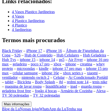
Links relacionados:
4 Vasos Plastico Jardineiras
4 Vasos
4 Plastico Jardineiras
4 Plastico
4 Jardineiras
Termos mais procurados
Black Friday
–
iPhone 17
–
iPhone 16
–
Álbum de Figurinhas da
Copa
–
S26
–
Hub de Conteúdo
–
Hub Celulares
–
Hub Geladeira
–
Hub Tvs
–
iphone 15
–
iphone 14
–
ps5
–
Air Fryer
–
iphone 16 pro
max
–
geladeira
–
poco x7 pro
–
xbox
–
iphone
–
creatina
–
whey
protein
–
microondas
–
kindle
–
iphone 17 pro max
–
iphone 15 pro
max
–
celular samsung
–
iphone 16e
–
xbox series s
–
xiaomi
–
ventilador
–
nintendo switch 2
–
Celular
–
Ar Condicionado Portátil
–
tablet
–
Bicicleta
–
Body Splash
–
jbl
–
redmi note 14
–
tenis nike
–
maquina de lavar roupa
–
liquidificador
–
ipad
–
guarda roupa
–
geladeira frost free
–
fogão 4 bocas
–
Armário de Cozinha
–
Alexa
–
TV 50 polegadas
–
TV 32 polegadas
Mais informações
Blog da Lu
Nossas lojas
WhatsApp da Lu
Tenha sua