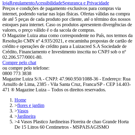
loja
Regulamento
Acessibilidade
Segurança e Privacidade
Preços e condições de pagamento exclusivos para compras via
internet, podendo variar nas lojas físicas. Ofertas válidas na compra
de até 5 peças de cada produto por cliente, até o término dos nossos
estoques para internet. Caso os produtos apresentem divergências de
valores, o preço válido é o da sacola de compras.
O Magazine Luiza atua como correspondente no País, nos termos da
Resolução CMN nº 4.935/2021, e encaminha propostas de cartão de
crédito e operações de crédito para a Luizacred S.A Sociedade de
Crédito, Financiamento e Investimento inscrita no CNPJ sob o nº
02.206.577/0001-80.
Compre pelo chat
ou compre pelo telefone:
0800 773 3838
Magazine Luiza S/A - CNPJ: 47.960.950/1088-36 - Endereço: Rua
Arnulfo de Lima, 2385 - Vila Santa Cruz, Franca/SP - CEP 14.403-
471 ® Magazine Luiza – Todos os direitos reservados.
Home
>
flores e jardim
>
Vasos
>
Jardineira
>
4 Vasos Plastico Jardineiras Floreira de chao Grande Horta
De 15 Litros 60 Centimetros - MSPAISAGISMO