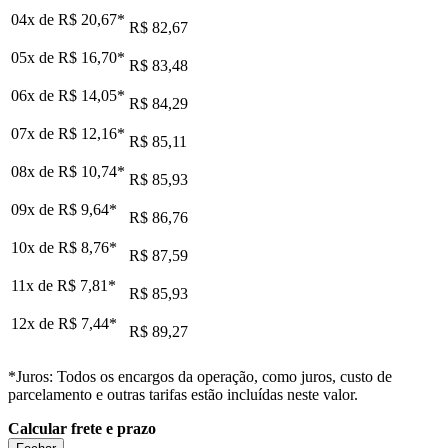
04x de
R$ 20,67
*
R$ 82,67
05x de
R$ 16,70
*
R$ 83,48
06x de
R$ 14,05
*
R$ 84,29
07x de
R$ 12,16
*
R$ 85,11
08x de
R$ 10,74
*
R$ 85,93
09x de
R$ 9,64
*
R$ 86,76
10x de
R$ 8,76
*
R$ 87,59
11x de
R$ 7,81
*
R$ 85,93
12x de
R$ 7,44
*
R$ 89,27
*Juros: Todos os encargos da operação, como juros, custo de
parcelamento e outras tarifas estão incluídas neste valor.
Calcular frete e prazo