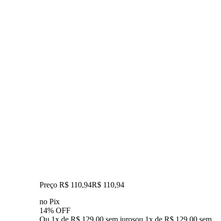
Preço R$ 110,94
R$
110
,
94
no Pix
14% OFF
Ou 1x de R$ 129,00 sem juros
ou
1
x de
R$ 129,00
sem