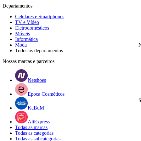
Departamentos
Celulares e Smartphones
TV e Vídeo
Eletrodomésticos
Móveis
Informática
Moda
N
Todos os departamentos
Nossas marcas e parceiros
Netshoes
Epoca Cosméticos
S
KaBuM!
AliExpress
Todas as marcas
Todas as categorias
Todas as subcategorias