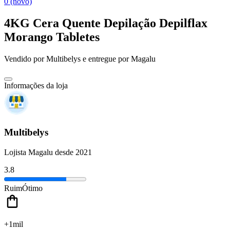
0 (novo)
4KG Cera Quente Depilação Depilflax
Morango Tabletes
Vendido por
Multibelys
e entregue por
Magalu
Informações da loja
Multibelys
Lojista Magalu desde 2021
3.8
Ruim
Ótimo
+1mil