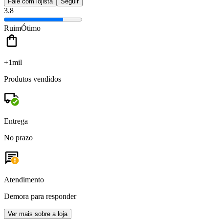
Fale com lojista
Seguir
3.8
Ruim
Ótimo
+1mil
Produtos vendidos
Entrega
No prazo
Atendimento
Demora para responder
Ver mais sobre a loja