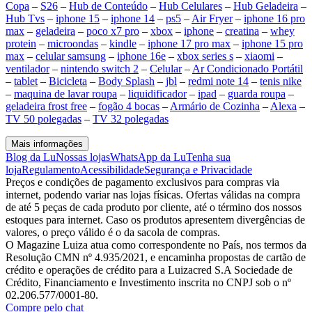
Copa
–
S26
–
Hub de Conteúdo
–
Hub Celulares
–
Hub Geladeira
–
Hub Tvs
–
iphone 15
–
iphone 14
–
ps5
–
Air Fryer
–
iphone 16 pro
max
–
geladeira
–
poco x7 pro
–
xbox
–
iphone
–
creatina
–
whey
protein
–
microondas
–
kindle
–
iphone 17 pro max
–
iphone 15 pro
max
–
celular samsung
–
iphone 16e
–
xbox series s
–
xiaomi
–
ventilador
–
nintendo switch 2
–
Celular
–
Ar Condicionado Portátil
–
tablet
–
Bicicleta
–
Body Splash
–
jbl
–
redmi note 14
–
tenis nike
–
maquina de lavar roupa
–
liquidificador
–
ipad
–
guarda roupa
–
geladeira frost free
–
fogão 4 bocas
–
Armário de Cozinha
–
Alexa
–
TV 50 polegadas
–
TV 32 polegadas
Mais informações
Blog da Lu
Nossas lojas
WhatsApp da Lu
Tenha sua
loja
Regulamento
Acessibilidade
Segurança e Privacidade
Preços e condições de pagamento exclusivos para compras via
internet, podendo variar nas lojas físicas. Ofertas válidas na compra
de até 5 peças de cada produto por cliente, até o término dos nossos
estoques para internet. Caso os produtos apresentem divergências de
valores, o preço válido é o da sacola de compras.
O Magazine Luiza atua como correspondente no País, nos termos da
Resolução CMN nº 4.935/2021, e encaminha propostas de cartão de
crédito e operações de crédito para a Luizacred S.A Sociedade de
Crédito, Financiamento e Investimento inscrita no CNPJ sob o nº
02.206.577/0001-80.
Compre pelo chat