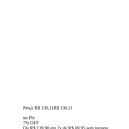
Preço R$ 130,11
R$
130
,
11
no Pix
7% OFF
Ou R$ 139,90 em 2x de R$ 69,95 sem juros
ou