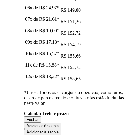
06x de
R$ 24,97
*
R$ 149,80
07x de
R$ 21,61
*
R$ 151,26
08x de
R$ 19,09
*
R$ 152,72
09x de
R$ 17,13
*
R$ 154,19
10x de
R$ 15,57
*
R$ 155,66
11x de
R$ 13,88
*
R$ 152,72
12x de
R$ 13,22
*
R$ 158,65
*Juros: Todos os encargos da operação, como juros,
custo de parcelamento e outras tarifas estão incluídas
neste valor.
Calcular frete e prazo
Fechar
Adicionar à sacola
Adicionar à sacola