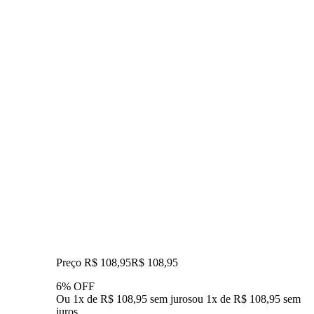
Preço R$ 108,95
R$
108
,
95
6% OFF
Ou 1x de R$ 108,95 sem juros
ou
1
x de
R$ 108,95
sem
juros