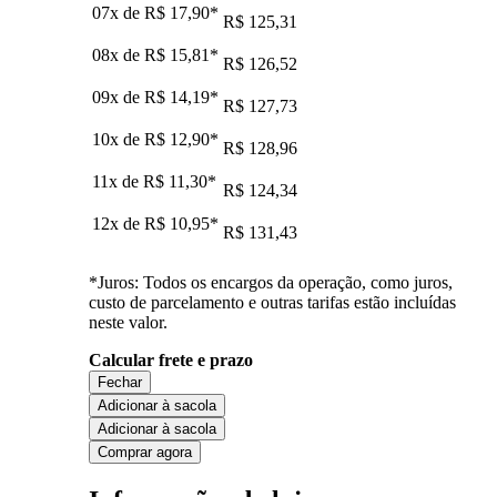
07x de
R$ 17,90
*
R$ 125,31
08x de
R$ 15,81
*
R$ 126,52
09x de
R$ 14,19
*
R$ 127,73
10x de
R$ 12,90
*
R$ 128,96
11x de
R$ 11,30
*
R$ 124,34
12x de
R$ 10,95
*
R$ 131,43
*Juros: Todos os encargos da operação, como juros,
custo de parcelamento e outras tarifas estão incluídas
neste valor.
Calcular frete e prazo
Fechar
Adicionar à sacola
Adicionar à sacola
Comprar agora