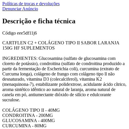
Políticas de trocas e devoluções
Denunciar Anúncio
Descrição e ficha técnica
Código
eee5df11j6
CARTFLEN C2 + COLÁGENO TIPO II SABOR LARANJA
150G HF SUPLEMENTOS
INGREDIENTES: Glucosamina (sulfato de glucosamina com
cloreto de potássio), condroitina (sulfato de condroitina produzido a
partir da fermentação de Escherichia coli), curcumina (extrato de
Curcuma longa), colágeno de frango com colágeno tipo ll não
desnaturado, vitamina D3 (colecalciferol), vitamina K2
(menaquinona-7), estabilizante polidextrose, acidulante ácido cítrico,
aroma sintético idêntico ao natural de laranja, aroma natural de
canela em pó, antiumectante dióxido de silício e edulcorante
sucralose.
COLÁGENO TIPO II - 40MG
CONDROITINA - 200MG
GLUCOSAMINA - 400MG
CURCUMINA - 80MG