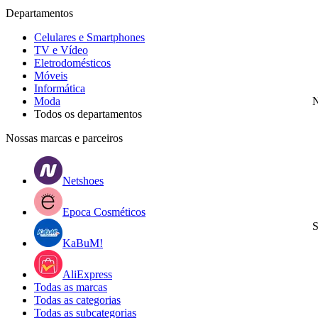
Departamentos
Celulares e Smartphones
TV e Vídeo
Eletrodomésticos
Móveis
Informática
Moda
N
Todos os departamentos
Nossas marcas e parceiros
Netshoes
Epoca Cosméticos
S
KaBuM!
AliExpress
Todas as marcas
Todas as categorias
Todas as subcategorias