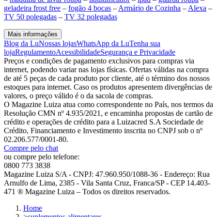
geladeira frost free
–
fogão 4 bocas
–
Armário de Cozinha
–
Alexa
–
TV 50 polegadas
–
TV 32 polegadas
Mais informações
Blog da Lu
Nossas lojas
WhatsApp da Lu
Tenha sua
loja
Regulamento
Acessibilidade
Segurança e Privacidade
Preços e condições de pagamento exclusivos para compras via
internet, podendo variar nas lojas físicas. Ofertas válidas na compra
de até 5 peças de cada produto por cliente, até o término dos nossos
estoques para internet. Caso os produtos apresentem divergências de
valores, o preço válido é o da sacola de compras.
O Magazine Luiza atua como correspondente no País, nos termos da
Resolução CMN nº 4.935/2021, e encaminha propostas de cartão de
crédito e operações de crédito para a Luizacred S.A Sociedade de
Crédito, Financiamento e Investimento inscrita no CNPJ sob o nº
02.206.577/0001-80.
Compre pelo chat
ou compre pelo telefone:
0800 773 3838
Magazine Luiza S/A - CNPJ: 47.960.950/1088-36 - Endereço: Rua
Arnulfo de Lima, 2385 - Vila Santa Cruz, Franca/SP - CEP 14.403-
471 ® Magazine Luiza – Todos os direitos reservados.
Home
>
suplementos alimentares