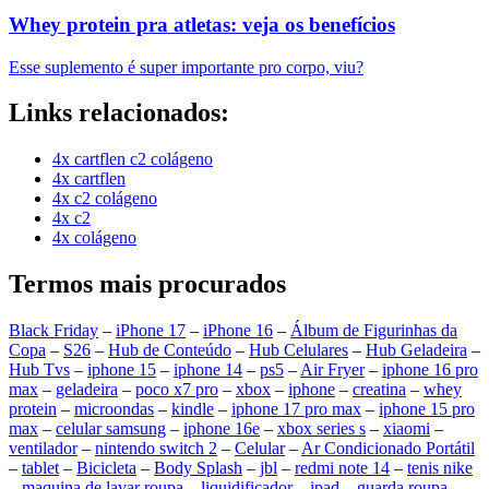
Whey protein pra atletas: veja os benefícios
Esse suplemento é super importante pro corpo, viu?
Links relacionados:
4x cartflen c2 colágeno
4x cartflen
4x c2 colágeno
4x c2
4x colágeno
Termos mais procurados
Black Friday
–
iPhone 17
–
iPhone 16
–
Álbum de Figurinhas da
Copa
–
S26
–
Hub de Conteúdo
–
Hub Celulares
–
Hub Geladeira
–
Hub Tvs
–
iphone 15
–
iphone 14
–
ps5
–
Air Fryer
–
iphone 16 pro
max
–
geladeira
–
poco x7 pro
–
xbox
–
iphone
–
creatina
–
whey
protein
–
microondas
–
kindle
–
iphone 17 pro max
–
iphone 15 pro
max
–
celular samsung
–
iphone 16e
–
xbox series s
–
xiaomi
–
ventilador
–
nintendo switch 2
–
Celular
–
Ar Condicionado Portátil
–
tablet
–
Bicicleta
–
Body Splash
–
jbl
–
redmi note 14
–
tenis nike
–
maquina de lavar roupa
–
liquidificador
–
ipad
–
guarda roupa
–