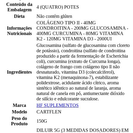
Conteúdo da
4 (QUATRO) POTES
Embalagem
Dieta
Não contém glúten
COLÁGENO TIPO II - 40MG
Informações
CONDROITINA - 200MG GLUCOSAMINA -
Nutricionais
400MG CURCUMINA - 80MG VITAMINA
K2 - 120MG VITAMINA D3 - 2000UI
Glucosamina (sulfato de glucosamina com cloreto
de potássio), condroitina (sulfato de condroitina
produzido a partir da fermentação de Escherichia
coli), curcumina (extrato de Curcuma longa),
colágeno de frango com colágeno tipo ll não
Ingredientes
desnaturado, vitamina D3 (colecalciferol),
vitamina K2 (menaquinona-7), estabilizante
polidextrose, acidulante ácido cítrico, aroma
sintético idêntico ao natural de laranja, aroma
natural de canela em pó, antiumectante dióxido
de silício e edulcorante sucralose.
Marca
HF SUPLEMENTOS
Modelo
CARTFLEN
Peso do
150G
Produto
DILUIR 5G (3 MEDIDAS DOSADORES) EM