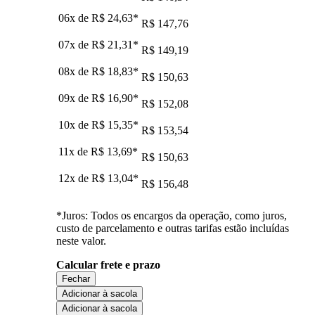
06x de
R$ 24,63
*
R$ 147,76
07x de
R$ 21,31
*
R$ 149,19
08x de
R$ 18,83
*
R$ 150,63
09x de
R$ 16,90
*
R$ 152,08
10x de
R$ 15,35
*
R$ 153,54
11x de
R$ 13,69
*
R$ 150,63
12x de
R$ 13,04
*
R$ 156,48
*Juros: Todos os encargos da operação, como juros,
custo de parcelamento e outras tarifas estão incluídas
neste valor.
Calcular frete e prazo
Fechar
Adicionar à sacola
Adicionar à sacola