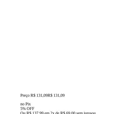
Preço R$ 131,09
R$
131
,
09
no Pix
5% OFF
Ou R$ 137,99 em 2x de R$ 69,00 sem juros
ou