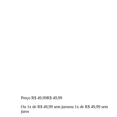
Preço R$ 49,99
R$
49
,
99
Ou 1x de R$ 49,99 sem juros
ou
1
x de
R$ 49,99
sem
juros