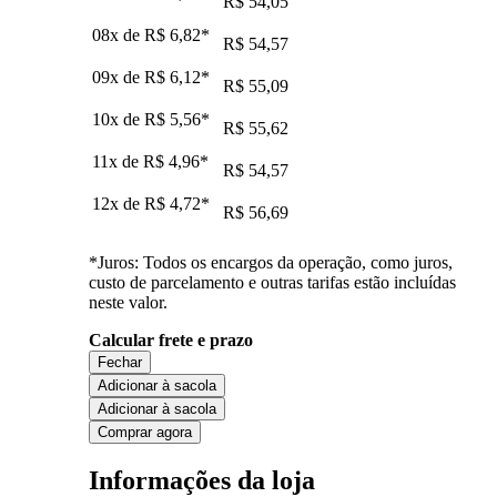
R$ 54,05
08x de
R$ 6,82
*
R$ 54,57
09x de
R$ 6,12
*
R$ 55,09
10x de
R$ 5,56
*
R$ 55,62
11x de
R$ 4,96
*
R$ 54,57
12x de
R$ 4,72
*
R$ 56,69
*Juros: Todos os encargos da operação, como juros,
custo de parcelamento e outras tarifas estão incluídas
neste valor.
Calcular frete e prazo
Fechar
Adicionar à sacola
Adicionar à sacola
Comprar agora
Informações da loja