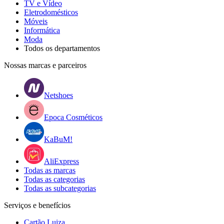
TV e Vídeo
Eletrodomésticos
Móveis
Informática
Moda
Todos os departamentos
Nossas marcas e parceiros
Netshoes
Epoca Cosméticos
KaBuM!
AliExpress
Todas as marcas
Todas as categorias
Todas as subcategorias
Serviços e benefícios
Cartão Luiza