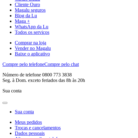
Cliente Ouro
Magalu seguros
Blog da Lu
Maga +
WhatsApp da Lu
Todos os serviços
Comprar na loja
Vender no Magalu
Baixe o aplicativo
Compre pelo telefone
Compre pelo chat
Número de telefone 0800 773 3838
Seg. à Dom. exceto feriados das 8h às 20h
Sua conta
Sua conta
Meus pedidos
Trocas e cancelamentos
Dados pessoais