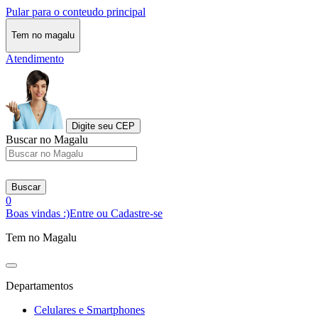
Pular para o conteudo principal
Tem no magalu
Atendimento
Digite seu CEP
Buscar no Magalu
Buscar
0
Boas vindas :)
Entre ou Cadastre-se
Tem no Magalu
Departamentos
Celulares e Smartphones