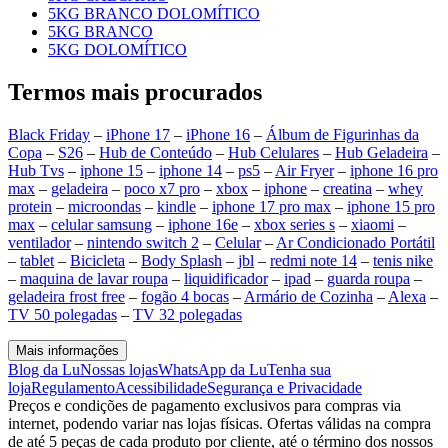
5KG BRANCO DOLOMÍTICO
5KG BRANCO
5KG DOLOMÍTICO
Termos mais procurados
Black Friday
–
iPhone 17
–
iPhone 16
–
Álbum de Figurinhas da
Copa
–
S26
–
Hub de Conteúdo
–
Hub Celulares
–
Hub Geladeira
–
Hub Tvs
–
iphone 15
–
iphone 14
–
ps5
–
Air Fryer
–
iphone 16 pro
max
–
geladeira
–
poco x7 pro
–
xbox
–
iphone
–
creatina
–
whey
protein
–
microondas
–
kindle
–
iphone 17 pro max
–
iphone 15 pro
max
–
celular samsung
–
iphone 16e
–
xbox series s
–
xiaomi
–
ventilador
–
nintendo switch 2
–
Celular
–
Ar Condicionado Portátil
–
tablet
–
Bicicleta
–
Body Splash
–
jbl
–
redmi note 14
–
tenis nike
–
maquina de lavar roupa
–
liquidificador
–
ipad
–
guarda roupa
–
geladeira frost free
–
fogão 4 bocas
–
Armário de Cozinha
–
Alexa
–
TV 50 polegadas
–
TV 32 polegadas
Mais informações
Blog da Lu
Nossas lojas
WhatsApp da Lu
Tenha sua
loja
Regulamento
Acessibilidade
Segurança e Privacidade
Preços e condições de pagamento exclusivos para compras via
internet, podendo variar nas lojas físicas. Ofertas válidas na compra
de até 5 peças de cada produto por cliente, até o término dos nossos