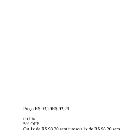
Preço R$ 93,29
R$
93
,
29
no Pix
5% OFF
Ou 1x de R$ 98,20 sem juros
ou
1
x de
R$ 98,20
sem