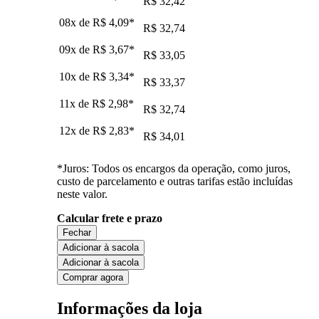
R$ 32,42
08x de
R$ 4,09
*
R$ 32,74
09x de
R$ 3,67
*
R$ 33,05
10x de
R$ 3,34
*
R$ 33,37
11x de
R$ 2,98
*
R$ 32,74
12x de
R$ 2,83
*
R$ 34,01
*Juros: Todos os encargos da operação, como juros,
custo de parcelamento e outras tarifas estão incluídas
neste valor.
Calcular frete e prazo
Fechar
Adicionar à sacola
Adicionar à sacola
Comprar agora
Informações da loja