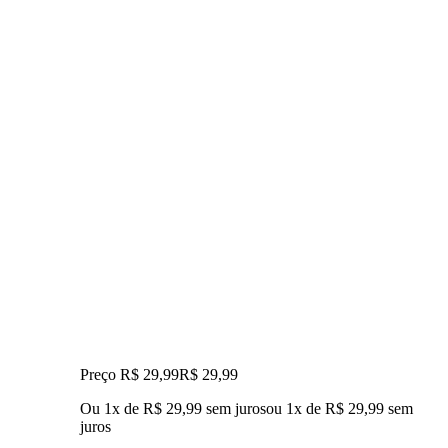
Preço R$ 29,99
R$
29
,
99
Ou 1x de R$ 29,99 sem juros
ou
1
x de
R$ 29,99
sem
juros