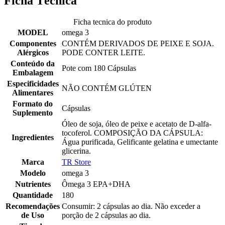
Ficha Técnica
Ficha tecnica do produto
MODEL
omega 3
Componentes
CONTÉM DERIVADOS DE PEIXE E SOJA.
Alérgicos
PODE CONTER LEITE.
Conteúdo da
Pote com 180 Cápsulas
Embalagem
Especificidades
NÃO CONTÉM GLÚTEN
Alimentares
Formato do
Cápsulas
Suplemento
Óleo de soja, óleo de peixe e acetato de D-alfa-
tocoferol. COMPOSIÇÃO DA CÁPSULA:
Ingredientes
Água purificada, Gelificante gelatina e umectante
glicerina.
Marca
TR Store
Modelo
omega 3
Nutrientes
Ômega 3 EPA+DHA
Quantidade
180
Recomendações
Consumir: 2 cápsulas ao dia. Não exceder a
de Uso
porção de 2 cápsulas ao dia.