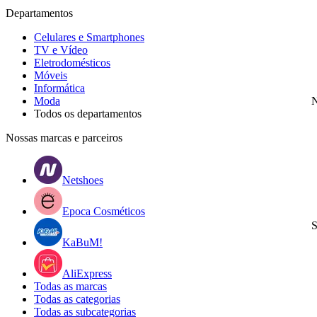
Departamentos
Celulares e Smartphones
TV e Vídeo
Eletrodomésticos
Móveis
Informática
Moda
N
Todos os departamentos
Nossas marcas e parceiros
Netshoes
Epoca Cosméticos
S
KaBuM!
AliExpress
Todas as marcas
Todas as categorias
Todas as subcategorias