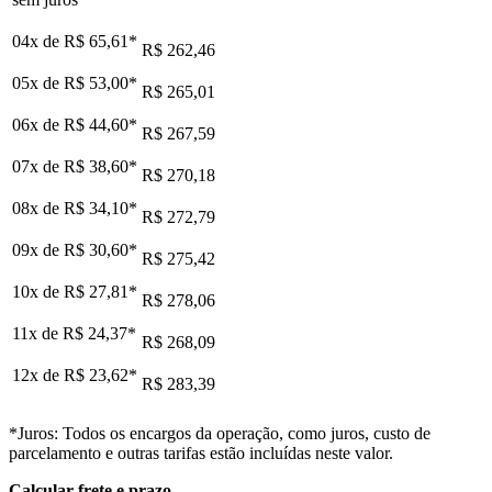
04x de
R$ 65,61
*
R$ 262,46
05x de
R$ 53,00
*
R$ 265,01
06x de
R$ 44,60
*
R$ 267,59
07x de
R$ 38,60
*
R$ 270,18
08x de
R$ 34,10
*
R$ 272,79
09x de
R$ 30,60
*
R$ 275,42
10x de
R$ 27,81
*
R$ 278,06
11x de
R$ 24,37
*
R$ 268,09
12x de
R$ 23,62
*
R$ 283,39
*Juros: Todos os encargos da operação, como juros, custo de
parcelamento e outras tarifas estão incluídas neste valor.
Calcular frete e prazo