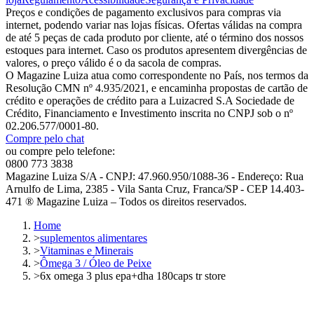
Preços e condições de pagamento exclusivos para compras via
internet, podendo variar nas lojas físicas. Ofertas válidas na compra
de até 5 peças de cada produto por cliente, até o término dos nossos
estoques para internet. Caso os produtos apresentem divergências de
valores, o preço válido é o da sacola de compras.
O Magazine Luiza atua como correspondente no País, nos termos da
Resolução CMN nº 4.935/2021, e encaminha propostas de cartão de
crédito e operações de crédito para a Luizacred S.A Sociedade de
Crédito, Financiamento e Investimento inscrita no CNPJ sob o nº
02.206.577/0001-80.
Compre pelo chat
ou compre pelo telefone:
0800 773 3838
Magazine Luiza S/A - CNPJ: 47.960.950/1088-36 - Endereço: Rua
Arnulfo de Lima, 2385 - Vila Santa Cruz, Franca/SP - CEP 14.403-
471 ® Magazine Luiza – Todos os direitos reservados.
Home
>
suplementos alimentares
>
Vitaminas e Minerais
>
Ômega 3 / Óleo de Peixe
>
6x omega 3 plus epa+dha 180caps tr store