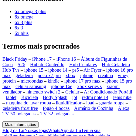
6x omega 3 plus
6x omega
6x 3 plus
6x 3
6x plus
Termos mais procurados
Black Friday
–
iPhone 17
–
iPhone 16
–
Álbum de Figurinhas da
Copa
–
S26
–
Hub de Conteúdo
–
Hub Celulares
–
Hub Geladeira
–
Hub Tvs
–
iphone 15
–
iphone 14
–
ps5
–
Air Fryer
–
iphone 16 pro
max
–
geladeira
–
poco x7 pro
–
xbox
–
iphone
–
creatina
–
whey
protein
–
microondas
–
kindle
–
iphone 17 pro max
–
iphone 15 pro
max
–
celular samsung
–
iphone 16e
–
xbox series s
–
xiaomi
–
ventilador
–
nintendo switch 2
–
Celular
–
Ar Condicionado Portátil
–
tablet
–
Bicicleta
–
Body Splash
–
jbl
–
redmi note 14
–
tenis nike
–
maquina de lavar roupa
–
liquidificador
–
ipad
–
guarda roupa
–
geladeira frost free
–
fogão 4 bocas
–
Armário de Cozinha
–
Alexa
–
TV 50 polegadas
–
TV 32 polegadas
Mais informações
Blog da Lu
Nossas lojas
WhatsApp da Lu
Tenha sua
loja
Regulamento
Acessibilidade
Segurança e Privacidade