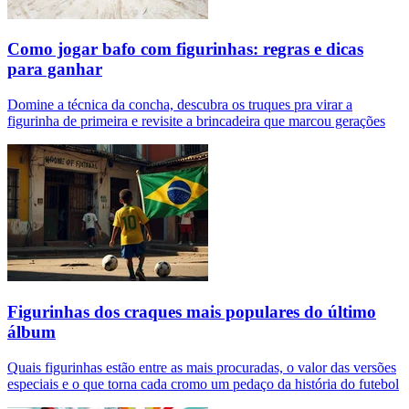
Como jogar bafo com figurinhas: regras e dicas
para ganhar
Domine a técnica da concha, descubra os truques pra virar a
figurinha de primeira e revisite a brincadeira que marcou gerações
Figurinhas dos craques mais populares do último
álbum
Quais figurinhas estão entre as mais procuradas, o valor das versões
especiais e o que torna cada cromo um pedaço da história do futebol