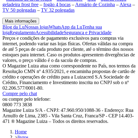
geladeira frost free
–
fogão 4 bocas
–
Armário de Cozinha
–
Alexa
–
TV 50 polegadas
–
TV 32 polegadas
Mais informações
Blog da Lu
Nossas lojas
WhatsApp da Lu
Tenha sua
loja
Regulamento
Acessibilidade
Segurança e Privacidade
Preços e condições de pagamento exclusivos para compras via
internet, podendo variar nas lojas físicas. Ofertas válidas na compra
de até 5 peças de cada produto por cliente, até o término dos nossos
estoques para internet. Caso os produtos apresentem divergências de
valores, o preço válido é o da sacola de compras.
O Magazine Luiza atua como correspondente no País, nos termos da
Resolução CMN nº 4.935/2021, e encaminha propostas de cartão de
crédito e operações de crédito para a Luizacred S.A Sociedade de
Crédito, Financiamento e Investimento inscrita no CNPJ sob o nº
02.206.577/0001-80.
Compre pelo chat
ou compre pelo telefone:
0800 773 3838
Magazine Luiza S/A - CNPJ: 47.960.950/1088-36 - Endereço: Rua
Arnulfo de Lima, 2385 - Vila Santa Cruz, Franca/SP - CEP 14.403-
471 ® Magazine Luiza – Todos os direitos reservados.
Home
>
livros