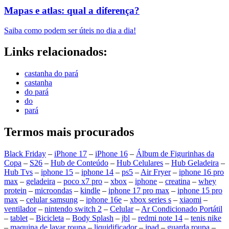
Mapas e atlas: qual a diferença?
Saiba como podem ser úteis no dia a dia!
Links relacionados:
castanha do pará
castanha
do pará
do
pará
Termos mais procurados
Black Friday
–
iPhone 17
–
iPhone 16
–
Álbum de Figurinhas da
Copa
–
S26
–
Hub de Conteúdo
–
Hub Celulares
–
Hub Geladeira
–
Hub Tvs
–
iphone 15
–
iphone 14
–
ps5
–
Air Fryer
–
iphone 16 pro
max
–
geladeira
–
poco x7 pro
–
xbox
–
iphone
–
creatina
–
whey
protein
–
microondas
–
kindle
–
iphone 17 pro max
–
iphone 15 pro
max
–
celular samsung
–
iphone 16e
–
xbox series s
–
xiaomi
–
ventilador
–
nintendo switch 2
–
Celular
–
Ar Condicionado Portátil
–
tablet
–
Bicicleta
–
Body Splash
–
jbl
–
redmi note 14
–
tenis nike
–
maquina de lavar roupa
–
liquidificador
–
ipad
–
guarda roupa
–