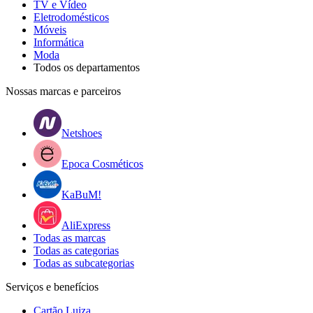
TV e Vídeo
Eletrodomésticos
Móveis
Informática
Moda
Todos os departamentos
Nossas marcas e parceiros
Netshoes
Epoca Cosméticos
KaBuM!
AliExpress
Todas as marcas
Todas as categorias
Todas as subcategorias
Serviços e benefícios
Cartão Luiza