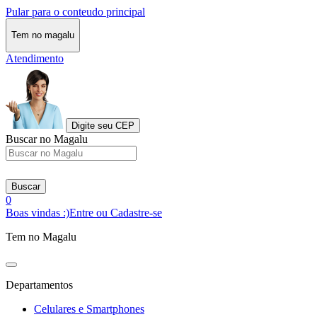
Pular para o conteudo principal
Tem no magalu
Atendimento
Digite seu CEP
Buscar no Magalu
Buscar
0
Boas vindas :)
Entre ou Cadastre-se
Tem no Magalu
Departamentos
Celulares e Smartphones