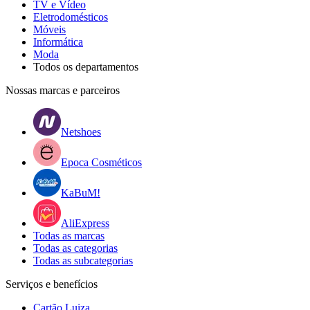
TV e Vídeo
Eletrodomésticos
Móveis
Informática
Moda
Todos os departamentos
Nossas marcas e parceiros
Netshoes
Epoca Cosméticos
KaBuM!
AliExpress
Todas as marcas
Todas as categorias
Todas as subcategorias
Serviços e benefícios
Cartão Luiza