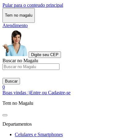
Pular para o conteudo principal
Tem no magalu
Atendimento
Digite seu CEP
Buscar no Magalu
Buscar
0
Boas vindas :)
Entre ou Cadastre-se
Tem no Magalu
Departamentos
Celulares e Smartphones