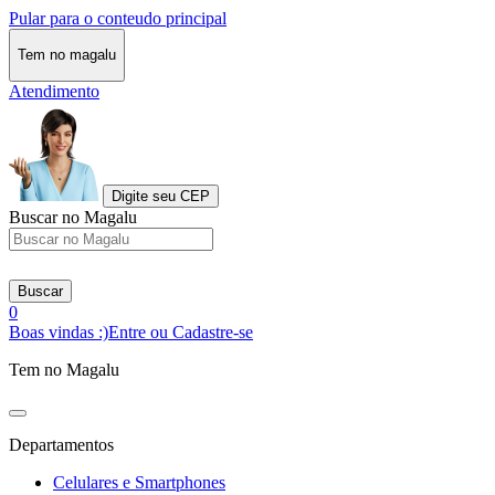
Pular para o conteudo principal
Tem no magalu
Atendimento
Digite seu CEP
Buscar no Magalu
Buscar
0
Boas vindas :)
Entre ou Cadastre-se
Tem no Magalu
Departamentos
Celulares e Smartphones