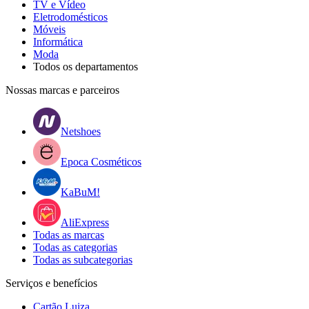
TV e Vídeo
Eletrodomésticos
Móveis
Informática
Moda
Todos os departamentos
Nossas marcas e parceiros
Netshoes
Epoca Cosméticos
KaBuM!
AliExpress
Todas as marcas
Todas as categorias
Todas as subcategorias
Serviços e benefícios
Cartão Luiza