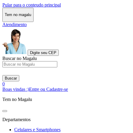
Pular para o conteudo principal
Tem no magalu
Atendimento
Digite seu CEP
Buscar no Magalu
Buscar
0
Boas vindas :)
Entre ou Cadastre-se
Tem no Magalu
Departamentos
Celulares e Smartphones