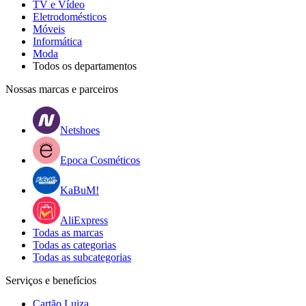
TV e Vídeo
Eletrodomésticos
Móveis
Informática
Moda
Todos os departamentos
Nossas marcas e parceiros
Netshoes
Epoca Cosméticos
KaBuM!
AliExpress
Todas as marcas
Todas as categorias
Todas as subcategorias
Serviços e benefícios
Cartão Luiza