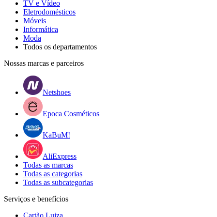
TV e Vídeo
Eletrodomésticos
Móveis
Informática
Moda
Todos os departamentos
Nossas marcas e parceiros
Netshoes
Epoca Cosméticos
KaBuM!
AliExpress
Todas as marcas
Todas as categorias
Todas as subcategorias
Serviços e benefícios
Cartão Luiza