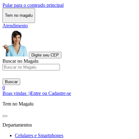
Pular para o conteudo principal
Tem no magalu
Atendimento
Digite seu CEP
Buscar no Magalu
Buscar
0
Boas vindas :)
Entre ou Cadastre-se
Tem no Magalu
Departamentos
Celulares e Smartphones