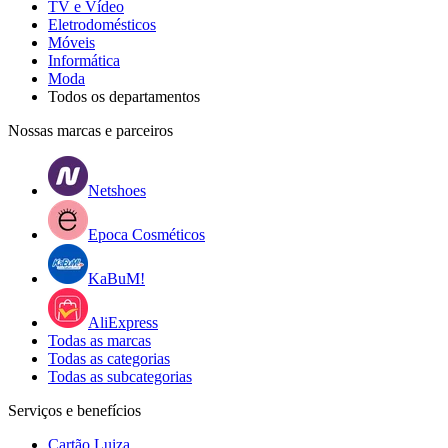
TV e Vídeo
Eletrodomésticos
Móveis
Informática
Moda
Todos os departamentos
Nossas marcas e parceiros
Netshoes
Epoca Cosméticos
KaBuM!
AliExpress
Todas as marcas
Todas as categorias
Todas as subcategorias
Serviços e benefícios
Cartão Luiza