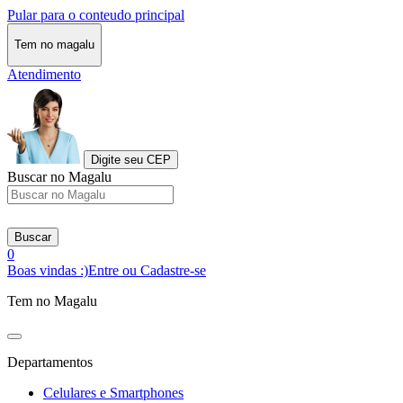
Pular para o conteudo principal
Tem no magalu
Atendimento
Digite seu CEP
Buscar no Magalu
Buscar
0
Boas vindas :)
Entre ou Cadastre-se
Tem no Magalu
Departamentos
Celulares e Smartphones