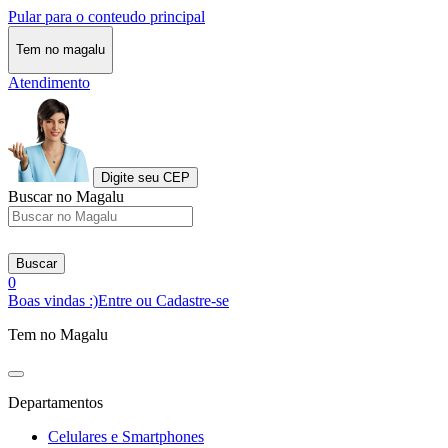
Pular para o conteudo principal
Tem no magalu
Atendimento
Digite seu CEP
Buscar no Magalu
Buscar
0
Boas vindas :)
Entre ou Cadastre-se
Tem no Magalu
Departamentos
Celulares e Smartphones