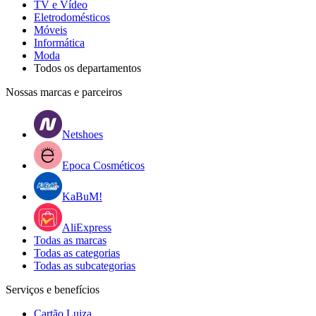
TV e Vídeo
Eletrodomésticos
Móveis
Informática
Moda
Todos os departamentos
Nossas marcas e parceiros
Netshoes
Epoca Cosméticos
KaBuM!
AliExpress
Todas as marcas
Todas as categorias
Todas as subcategorias
Serviços e benefícios
Cartão Luiza