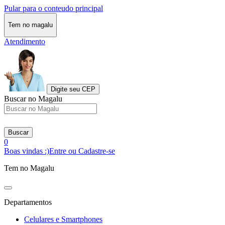
Pular para o conteudo principal
Tem no magalu
Atendimento
Digite seu CEP
Buscar no Magalu
Buscar
0
Boas vindas :)
Entre ou Cadastre-se
Tem no Magalu
Departamentos
Celulares e Smartphones