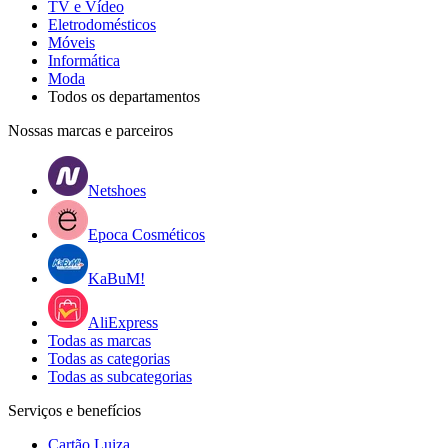
TV e Vídeo
Eletrodomésticos
Móveis
Informática
Moda
Todos os departamentos
Nossas marcas e parceiros
Netshoes
Epoca Cosméticos
KaBuM!
AliExpress
Todas as marcas
Todas as categorias
Todas as subcategorias
Serviços e benefícios
Cartão Luiza