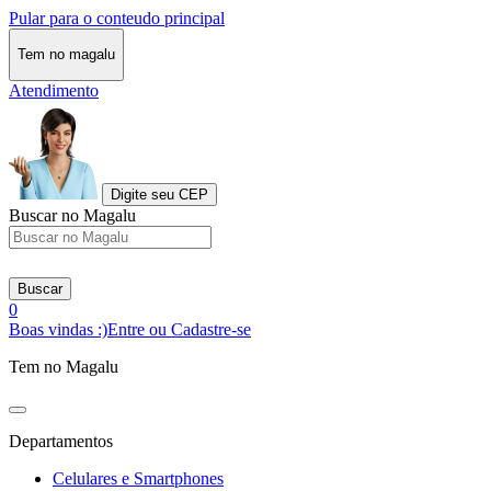
Pular para o conteudo principal
Tem no magalu
Atendimento
Digite seu CEP
Buscar no Magalu
Buscar
0
Boas vindas :)
Entre ou Cadastre-se
Tem no Magalu
Departamentos
Celulares e Smartphones