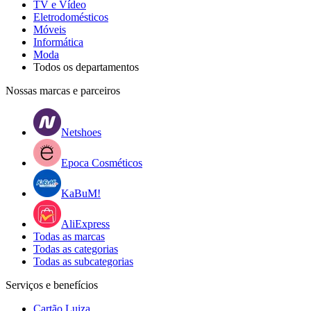
TV e Vídeo
Eletrodomésticos
Móveis
Informática
Moda
Todos os departamentos
Nossas marcas e parceiros
Netshoes
Epoca Cosméticos
KaBuM!
AliExpress
Todas as marcas
Todas as categorias
Todas as subcategorias
Serviços e benefícios
Cartão Luiza