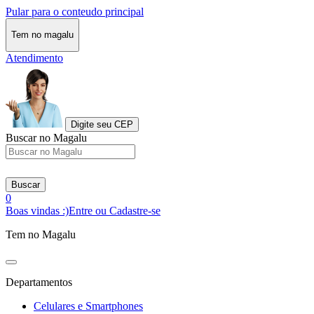
Pular para o conteudo principal
Tem no magalu
Atendimento
Digite seu CEP
Buscar no Magalu
Buscar
0
Boas vindas :)
Entre ou Cadastre-se
Tem no Magalu
Departamentos
Celulares e Smartphones