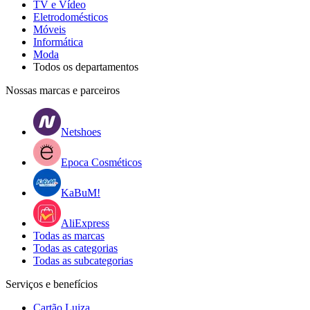
TV e Vídeo
Eletrodomésticos
Móveis
Informática
Moda
Todos os departamentos
Nossas marcas e parceiros
Netshoes
Epoca Cosméticos
KaBuM!
AliExpress
Todas as marcas
Todas as categorias
Todas as subcategorias
Serviços e benefícios
Cartão Luiza