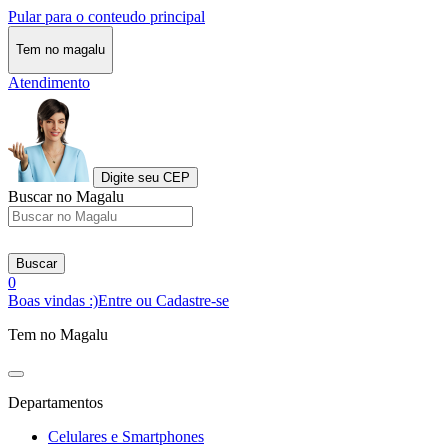
Pular para o conteudo principal
Tem no magalu
Atendimento
Digite seu CEP
Buscar no Magalu
Buscar
0
Boas vindas :)
Entre ou Cadastre-se
Tem no Magalu
Departamentos
Celulares e Smartphones