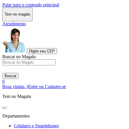
Pular para o conteudo principal
Tem no magalu
Atendimento
Digite seu CEP
Buscar no Magalu
Buscar
0
Boas vindas :)
Entre ou Cadastre-se
Tem no Magalu
Departamentos
Celulares e Smartphones