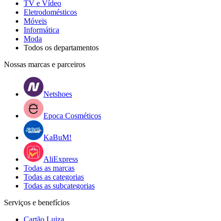
TV e Vídeo
Eletrodomésticos
Móveis
Informática
Moda
Todos os departamentos
Nossas marcas e parceiros
Netshoes
Epoca Cosméticos
KaBuM!
AliExpress
Todas as marcas
Todas as categorias
Todas as subcategorias
Serviços e benefícios
Cartão Luiza