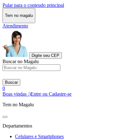
Pular para o conteudo principal
Tem no magalu
Atendimento
Digite seu CEP
Buscar no Magalu
Buscar
0
Boas vindas :)
Entre ou Cadastre-se
Tem no Magalu
Departamentos
Celulares e Smartphones