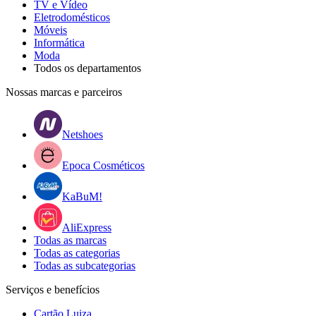
TV e Vídeo
Eletrodomésticos
Móveis
Informática
Moda
Todos os departamentos
Nossas marcas e parceiros
Netshoes
Epoca Cosméticos
KaBuM!
AliExpress
Todas as marcas
Todas as categorias
Todas as subcategorias
Serviços e benefícios
Cartão Luiza