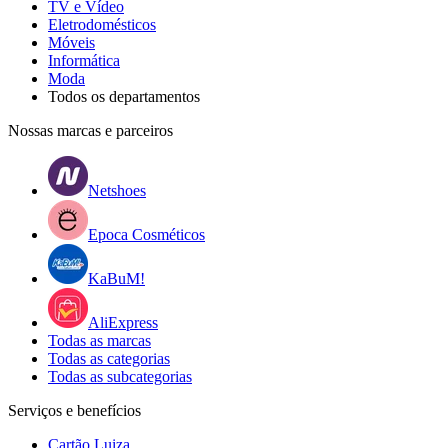
TV e Vídeo
Eletrodomésticos
Móveis
Informática
Moda
Todos os departamentos
Nossas marcas e parceiros
Netshoes
Epoca Cosméticos
KaBuM!
AliExpress
Todas as marcas
Todas as categorias
Todas as subcategorias
Serviços e benefícios
Cartão Luiza