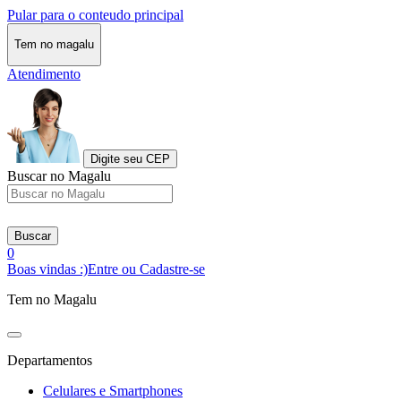
Pular para o conteudo principal
Tem no magalu
Atendimento
Digite seu CEP
Buscar no Magalu
Buscar
0
Boas vindas :)
Entre ou Cadastre-se
Tem no Magalu
Departamentos
Celulares e Smartphones