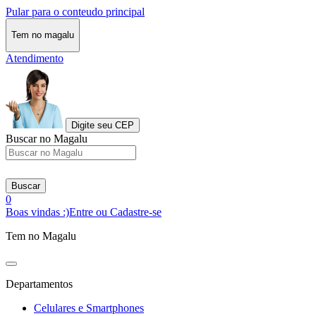
Pular para o conteudo principal
Tem no magalu
Atendimento
Digite seu CEP
Buscar no Magalu
Buscar
0
Boas vindas :)
Entre ou Cadastre-se
Tem no Magalu
Departamentos
Celulares e Smartphones