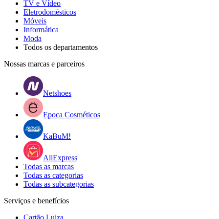
TV e Vídeo
Eletrodomésticos
Móveis
Informática
Moda
Todos os departamentos
Nossas marcas e parceiros
Netshoes
Epoca Cosméticos
KaBuM!
AliExpress
Todas as marcas
Todas as categorias
Todas as subcategorias
Serviços e benefícios
Cartão Luiza