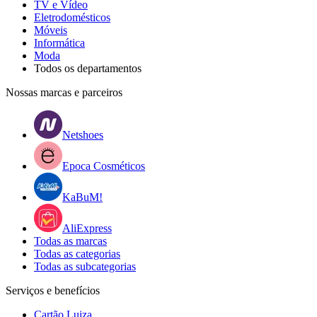
TV e Vídeo
Eletrodomésticos
Móveis
Informática
Moda
Todos os departamentos
Nossas marcas e parceiros
Netshoes
Epoca Cosméticos
KaBuM!
AliExpress
Todas as marcas
Todas as categorias
Todas as subcategorias
Serviços e benefícios
Cartão Luiza