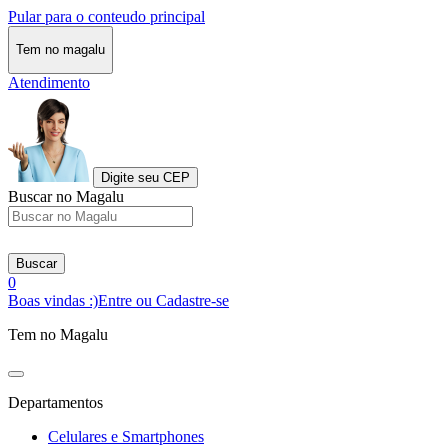
Pular para o conteudo principal
Tem no magalu
Atendimento
Digite seu CEP
Buscar no Magalu
Buscar
0
Boas vindas :)
Entre ou Cadastre-se
Tem no Magalu
Departamentos
Celulares e Smartphones