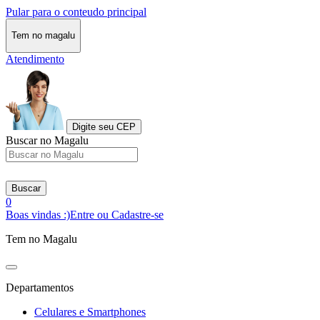
Pular para o conteudo principal
Tem no magalu
Atendimento
Digite seu CEP
Buscar no Magalu
Buscar
0
Boas vindas :)
Entre ou Cadastre-se
Tem no Magalu
Departamentos
Celulares e Smartphones