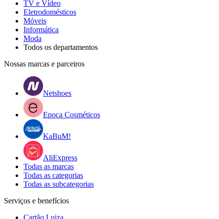
TV e Vídeo
Eletrodomésticos
Móveis
Informática
Moda
Todos os departamentos
Nossas marcas e parceiros
Netshoes
Epoca Cosméticos
KaBuM!
AliExpress
Todas as marcas
Todas as categorias
Todas as subcategorias
Serviços e benefícios
Cartão Luiza