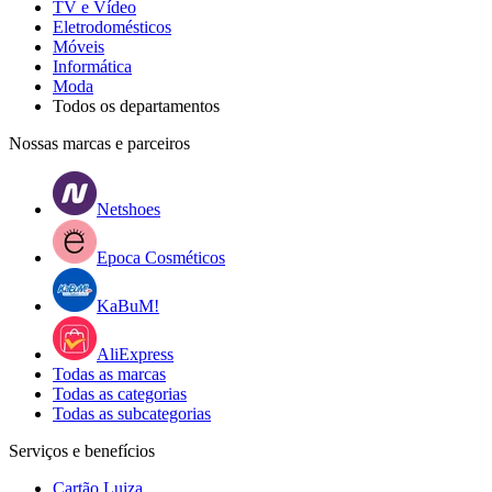
TV e Vídeo
Eletrodomésticos
Móveis
Informática
Moda
Todos os departamentos
Nossas marcas e parceiros
Netshoes
Epoca Cosméticos
KaBuM!
AliExpress
Todas as marcas
Todas as categorias
Todas as subcategorias
Serviços e benefícios
Cartão Luiza