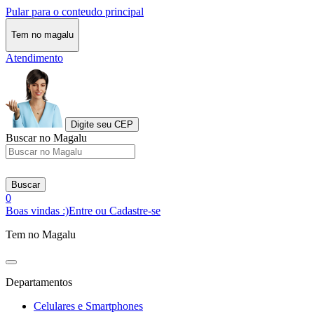
Pular para o conteudo principal
Tem no magalu
Atendimento
Digite seu CEP
Buscar no Magalu
Buscar
0
Boas vindas :)
Entre ou Cadastre-se
Tem no Magalu
Departamentos
Celulares e Smartphones