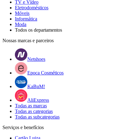
TV e Vídeo
Eletrodomésticos
Móveis
Informática
Moda
Todos os departamentos
Nossas marcas e parceiros
Netshoes
Epoca Cosméticos
KaBuM!
AliExpress
Todas as marcas
Todas as categorias
Todas as subcategorias
Serviços e benefícios
Cartão Luiza