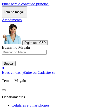
Pular para o conteudo principal
Tem no magalu
Atendimento
Digite seu CEP
Buscar no Magalu
Buscar
0
Boas vindas :)
Entre ou Cadastre-se
Tem no Magalu
Departamentos
Celulares e Smartphones