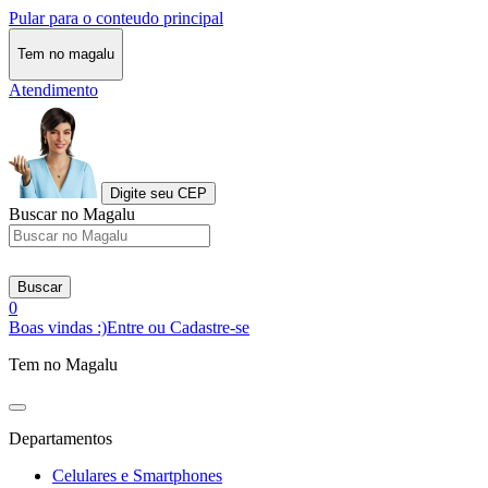
Pular para o conteudo principal
Tem no magalu
Atendimento
Digite seu CEP
Buscar no Magalu
Buscar
0
Boas vindas :)
Entre ou Cadastre-se
Tem no Magalu
Departamentos
Celulares e Smartphones