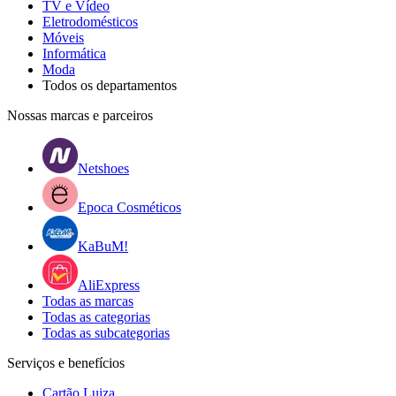
TV e Vídeo
Eletrodomésticos
Móveis
Informática
Moda
Todos os departamentos
Nossas marcas e parceiros
Netshoes
Epoca Cosméticos
KaBuM!
AliExpress
Todas as marcas
Todas as categorias
Todas as subcategorias
Serviços e benefícios
Cartão Luiza