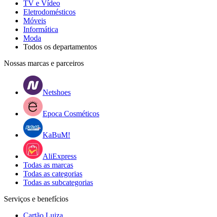
TV e Vídeo
Eletrodomésticos
Móveis
Informática
Moda
Todos os departamentos
Nossas marcas e parceiros
Netshoes
Epoca Cosméticos
KaBuM!
AliExpress
Todas as marcas
Todas as categorias
Todas as subcategorias
Serviços e benefícios
Cartão Luiza