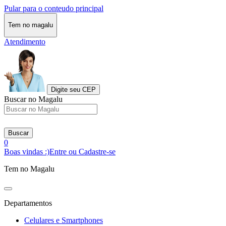
Pular para o conteudo principal
Tem no magalu
Atendimento
Digite seu CEP
Buscar no Magalu
Buscar
0
Boas vindas :)
Entre ou Cadastre-se
Tem no Magalu
Departamentos
Celulares e Smartphones