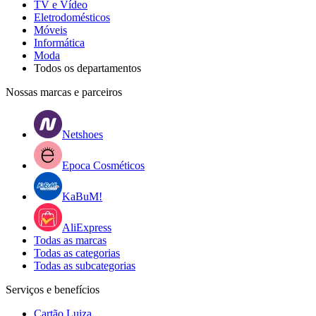
TV e Vídeo
Eletrodomésticos
Móveis
Informática
Moda
Todos os departamentos
Nossas marcas e parceiros
Netshoes
Epoca Cosméticos
KaBuM!
AliExpress
Todas as marcas
Todas as categorias
Todas as subcategorias
Serviços e benefícios
Cartão Luiza