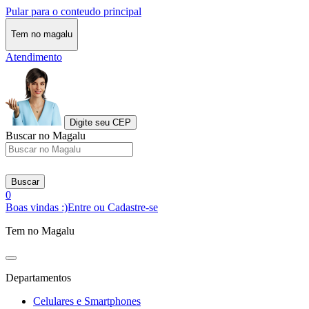
Pular para o conteudo principal
Tem no magalu
Atendimento
Digite seu CEP
Buscar no Magalu
Buscar
0
Boas vindas :)
Entre ou Cadastre-se
Tem no Magalu
Departamentos
Celulares e Smartphones