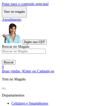
Pular para o conteudo principal
Tem no magalu
Atendimento
Digite seu CEP
Buscar no Magalu
Buscar
0
Boas vindas :)
Entre ou Cadastre-se
Tem no Magalu
Departamentos
Celulares e Smartphones