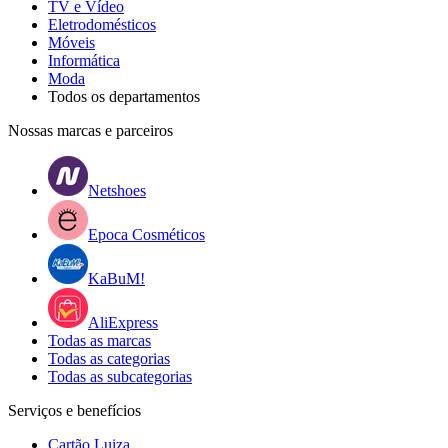
TV e Vídeo
Eletrodomésticos
Móveis
Informática
Moda
Todos os departamentos
Nossas marcas e parceiros
Netshoes
Epoca Cosméticos
KaBuM!
AliExpress
Todas as marcas
Todas as categorias
Todas as subcategorias
Serviços e benefícios
Cartão Luiza