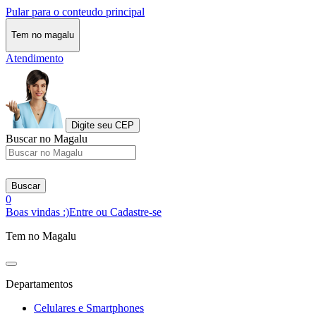
Pular para o conteudo principal
Tem no magalu
Atendimento
Digite seu CEP
Buscar no Magalu
Buscar
0
Boas vindas :)
Entre ou Cadastre-se
Tem no Magalu
Departamentos
Celulares e Smartphones