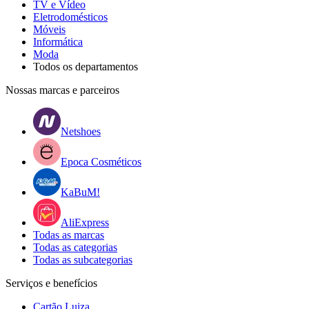
TV e Vídeo
Eletrodomésticos
Móveis
Informática
Moda
Todos os departamentos
Nossas marcas e parceiros
Netshoes
Epoca Cosméticos
KaBuM!
AliExpress
Todas as marcas
Todas as categorias
Todas as subcategorias
Serviços e benefícios
Cartão Luiza