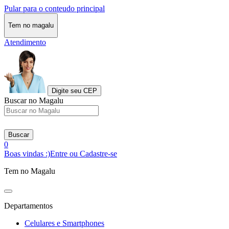
Pular para o conteudo principal
Tem no magalu
Atendimento
Digite seu CEP
Buscar no Magalu
Buscar
0
Boas vindas :)
Entre ou Cadastre-se
Tem no Magalu
Departamentos
Celulares e Smartphones