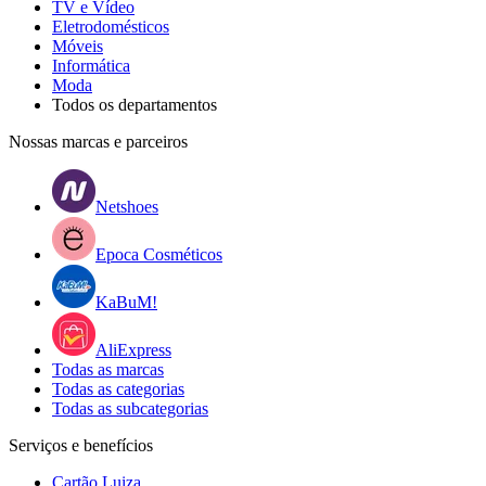
TV e Vídeo
Eletrodomésticos
Móveis
Informática
Moda
Todos os departamentos
Nossas marcas e parceiros
Netshoes
Epoca Cosméticos
KaBuM!
AliExpress
Todas as marcas
Todas as categorias
Todas as subcategorias
Serviços e benefícios
Cartão Luiza