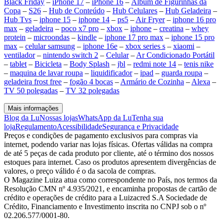
Black Friday
–
iPhone 17
–
iPhone 16
–
Álbum de Figurinhas da
Copa
–
S26
–
Hub de Conteúdo
–
Hub Celulares
–
Hub Geladeira
–
Hub Tvs
–
iphone 15
–
iphone 14
–
ps5
–
Air Fryer
–
iphone 16 pro
max
–
geladeira
–
poco x7 pro
–
xbox
–
iphone
–
creatina
–
whey
protein
–
microondas
–
kindle
–
iphone 17 pro max
–
iphone 15 pro
max
–
celular samsung
–
iphone 16e
–
xbox series s
–
xiaomi
–
ventilador
–
nintendo switch 2
–
Celular
–
Ar Condicionado Portátil
–
tablet
–
Bicicleta
–
Body Splash
–
jbl
–
redmi note 14
–
tenis nike
–
maquina de lavar roupa
–
liquidificador
–
ipad
–
guarda roupa
–
geladeira frost free
–
fogão 4 bocas
–
Armário de Cozinha
–
Alexa
–
TV 50 polegadas
–
TV 32 polegadas
Mais informações
Blog da Lu
Nossas lojas
WhatsApp da Lu
Tenha sua
loja
Regulamento
Acessibilidade
Segurança e Privacidade
Preços e condições de pagamento exclusivos para compras via
internet, podendo variar nas lojas físicas. Ofertas válidas na compra
de até 5 peças de cada produto por cliente, até o término dos nossos
estoques para internet. Caso os produtos apresentem divergências de
valores, o preço válido é o da sacola de compras.
O Magazine Luiza atua como correspondente no País, nos termos da
Resolução CMN nº 4.935/2021, e encaminha propostas de cartão de
crédito e operações de crédito para a Luizacred S.A Sociedade de
Crédito, Financiamento e Investimento inscrita no CNPJ sob o nº
02.206.577/0001-80.