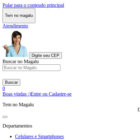
Pular para o conteudo principal
Tem no magalu
Atendimento
Digite seu CEP
Buscar no Magalu
Buscar
0
Boas vindas :)
Entre ou Cadastre-se
Tem no Magalu
D
Departamentos
Celulares e Smartphones