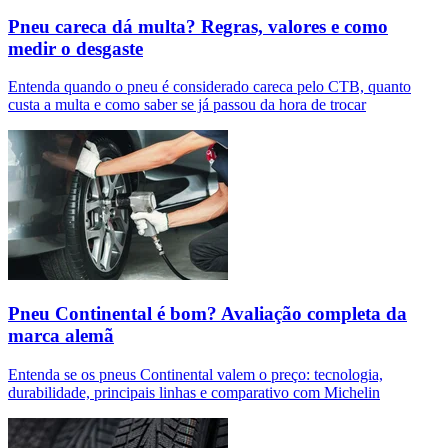
Pneu careca dá multa? Regras, valores e como
medir o desgaste
Entenda quando o pneu é considerado careca pelo CTB, quanto
custa a multa e como saber se já passou da hora de trocar
Pneu Continental é bom? Avaliação completa da
marca alemã
Entenda se os pneus Continental valem o preço: tecnologia,
durabilidade, principais linhas e comparativo com Michelin