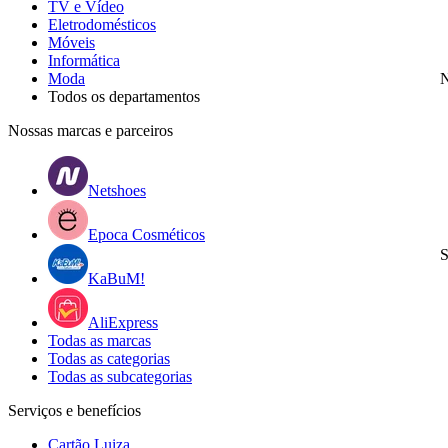
TV e Vídeo
Eletrodomésticos
Móveis
Informática
Moda
N
Todos os departamentos
Nossas marcas e parceiros
Netshoes
Epoca Cosméticos
S
KaBuM!
AliExpress
Todas as marcas
Todas as categorias
Todas as subcategorias
Serviços e benefícios
Cartão Luiza