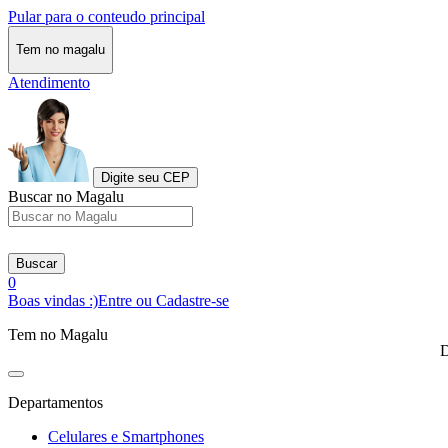
Pular para o conteudo principal
Tem no magalu
Atendimento
Digite seu CEP
Buscar no Magalu
Buscar
0
Boas vindas :)
Entre ou Cadastre-se
Tem no Magalu
D
Departamentos
Celulares e Smartphones