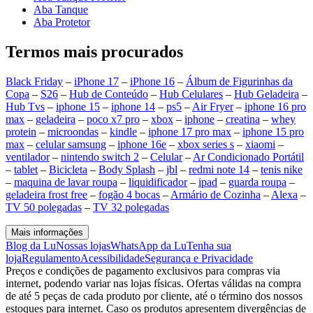
Aba Tanque
Aba Protetor
Termos mais procurados
Black Friday
–
iPhone 17
–
iPhone 16
–
Álbum de Figurinhas da
Copa
–
S26
–
Hub de Conteúdo
–
Hub Celulares
–
Hub Geladeira
–
Hub Tvs
–
iphone 15
–
iphone 14
–
ps5
–
Air Fryer
–
iphone 16 pro
max
–
geladeira
–
poco x7 pro
–
xbox
–
iphone
–
creatina
–
whey
protein
–
microondas
–
kindle
–
iphone 17 pro max
–
iphone 15 pro
max
–
celular samsung
–
iphone 16e
–
xbox series s
–
xiaomi
–
ventilador
–
nintendo switch 2
–
Celular
–
Ar Condicionado Portátil
–
tablet
–
Bicicleta
–
Body Splash
–
jbl
–
redmi note 14
–
tenis nike
–
maquina de lavar roupa
–
liquidificador
–
ipad
–
guarda roupa
–
geladeira frost free
–
fogão 4 bocas
–
Armário de Cozinha
–
Alexa
–
TV 50 polegadas
–
TV 32 polegadas
Mais informações
Blog da Lu
Nossas lojas
WhatsApp da Lu
Tenha sua
loja
Regulamento
Acessibilidade
Segurança e Privacidade
Preços e condições de pagamento exclusivos para compras via
internet, podendo variar nas lojas físicas. Ofertas válidas na compra
de até 5 peças de cada produto por cliente, até o término dos nossos
estoques para internet. Caso os produtos apresentem divergências de