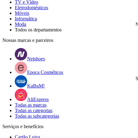
TV e Vídeo
Eletrodomésticos
Móveis
Informática
Moda
N
Todos os departamentos
Nossas marcas e parceiros
Netshoes
Epoca Cosméticos
S
KaBuM!
AliExpress
Todas as marcas
Todas as categorias
Todas as subcategorias
Serviços e benefícios
Cartão Luiza