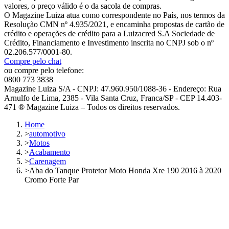
valores, o preço válido é o da sacola de compras.
O Magazine Luiza atua como correspondente no País, nos termos da
Resolução CMN nº 4.935/2021, e encaminha propostas de cartão de
crédito e operações de crédito para a Luizacred S.A Sociedade de
Crédito, Financiamento e Investimento inscrita no CNPJ sob o nº
02.206.577/0001-80.
Compre pelo chat
ou compre pelo telefone:
0800 773 3838
Magazine Luiza S/A - CNPJ: 47.960.950/1088-36 - Endereço: Rua
Arnulfo de Lima, 2385 - Vila Santa Cruz, Franca/SP - CEP 14.403-
471 ® Magazine Luiza – Todos os direitos reservados.
Home
>
automotivo
>
Motos
>
Acabamento
>
Carenagem
>
Aba do Tanque Protetor Moto Honda Xre 190 2016 à 2020
Cromo Forte Par