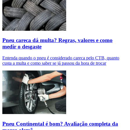
Pneu careca dá multa? Regras, valores e como
medir o desgaste
Entenda quando o pneu é considerado careca pelo CTB, quanto
custa a multa e como saber se já passou da hora de trocar
Pneu Continental é bom? Avaliação completa da