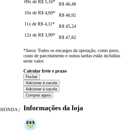
09x de
R$ 5,16
*
R$ 46,48
10x de
R$ 4,69
*
R$ 46,92
11x de
R$ 4,11
*
R$ 45,24
12x de
R$ 3,99
*
R$ 47,82
*Juros: Todos os encargos da operação, como juros,
custo de parcelamento e outras tarifas estão incluídas
neste valor.
Calcular frete e prazo
Fechar
Adicionar à sacola
Adicionar à sacola
Comprar agora
Informações da loja
RIGINAL HONDA |