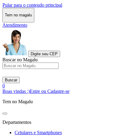
Pular para o conteudo principal
Tem no magalu
Atendimento
Digite seu CEP
Buscar no Magalu
Buscar
0
Boas vindas :)
Entre ou Cadastre-se
Tem no Magalu
Departamentos
Celulares e Smartphones