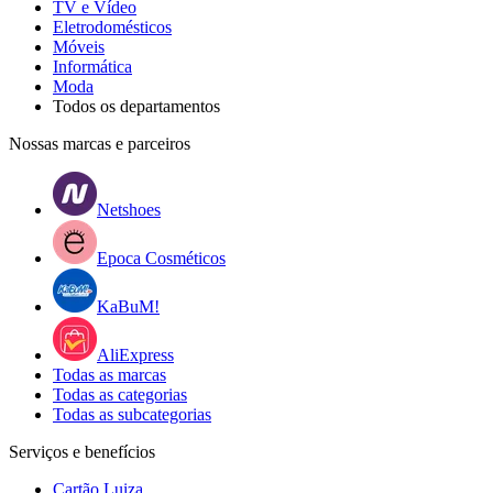
TV e Vídeo
Eletrodomésticos
Móveis
Informática
Moda
Todos os departamentos
Nossas marcas e parceiros
Netshoes
Epoca Cosméticos
KaBuM!
AliExpress
Todas as marcas
Todas as categorias
Todas as subcategorias
Serviços e benefícios
Cartão Luiza