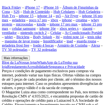
Black Friday
–
iPhone 17
–
iPhone 16
–
Álbum de Figurinhas da
Copa
–
S26
–
Hub de Conteúdo
–
Hub Celulares
–
Hub Geladeira
–
Hub Tvs
–
iphone 15
–
iphone 14
–
ps5
–
Air Fryer
–
iphone 16 pro
max
–
geladeira
–
poco x7 pro
–
xbox
–
iphone
–
creatina
–
whey
protein
–
microondas
–
kindle
–
iphone 17 pro max
–
iphone 15 pro
max
–
celular samsung
–
iphone 16e
–
xbox series s
–
xiaomi
–
ventilador
–
nintendo switch 2
–
Celular
–
Ar Condicionado Portátil
–
tablet
–
Bicicleta
–
Body Splash
–
jbl
–
redmi note 14
–
tenis nike
–
maquina de lavar roupa
–
liquidificador
–
ipad
–
guarda roupa
–
geladeira frost free
–
fogão 4 bocas
–
Armário de Cozinha
–
Alexa
–
TV 50 polegadas
–
TV 32 polegadas
Mais informações
Blog da Lu
Nossas lojas
WhatsApp da Lu
Tenha sua
loja
Regulamento
Acessibilidade
Segurança e Privacidade
Preços e condições de pagamento exclusivos para compras via
internet, podendo variar nas lojas físicas. Ofertas válidas na compra
de até 5 peças de cada produto por cliente, até o término dos nossos
estoques para internet. Caso os produtos apresentem divergências de
valores, o preço válido é o da sacola de compras.
O Magazine Luiza atua como correspondente no País, nos termos da
Resolução CMN nº 4.935/2021, e encaminha propostas de cartão de
crédito e operações de crédito para a Luizacred S.A Sociedade de
Crédito, Financiamento e Investimento inscrita no CNPJ sob o nº