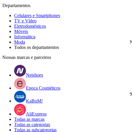
Departamentos
Celulares e Smartphones
TV e Vídeo
Eletrodomésticos
Móveis
Informática
Moda
N
Todos os departamentos
Nossas marcas e parceiros
Netshoes
Epoca Cosméticos
S
KaBuM!
AliExpress
Todas as marcas
Todas as categorias
Todas as subcategorias