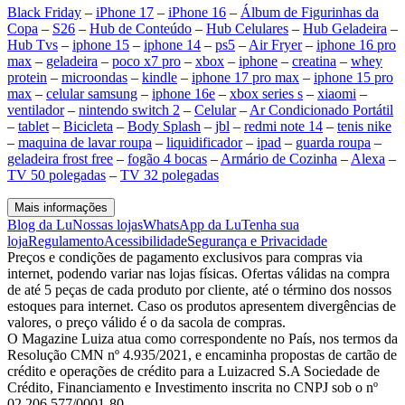
Black Friday
–
iPhone 17
–
iPhone 16
–
Álbum de Figurinhas da
Copa
–
S26
–
Hub de Conteúdo
–
Hub Celulares
–
Hub Geladeira
–
Hub Tvs
–
iphone 15
–
iphone 14
–
ps5
–
Air Fryer
–
iphone 16 pro
max
–
geladeira
–
poco x7 pro
–
xbox
–
iphone
–
creatina
–
whey
protein
–
microondas
–
kindle
–
iphone 17 pro max
–
iphone 15 pro
max
–
celular samsung
–
iphone 16e
–
xbox series s
–
xiaomi
–
ventilador
–
nintendo switch 2
–
Celular
–
Ar Condicionado Portátil
–
tablet
–
Bicicleta
–
Body Splash
–
jbl
–
redmi note 14
–
tenis nike
–
maquina de lavar roupa
–
liquidificador
–
ipad
–
guarda roupa
–
geladeira frost free
–
fogão 4 bocas
–
Armário de Cozinha
–
Alexa
–
TV 50 polegadas
–
TV 32 polegadas
Mais informações
Blog da Lu
Nossas lojas
WhatsApp da Lu
Tenha sua
loja
Regulamento
Acessibilidade
Segurança e Privacidade
Preços e condições de pagamento exclusivos para compras via
internet, podendo variar nas lojas físicas. Ofertas válidas na compra
de até 5 peças de cada produto por cliente, até o término dos nossos
estoques para internet. Caso os produtos apresentem divergências de
valores, o preço válido é o da sacola de compras.
O Magazine Luiza atua como correspondente no País, nos termos da
Resolução CMN nº 4.935/2021, e encaminha propostas de cartão de
crédito e operações de crédito para a Luizacred S.A Sociedade de
Crédito, Financiamento e Investimento inscrita no CNPJ sob o nº
02.206.577/0001-80.