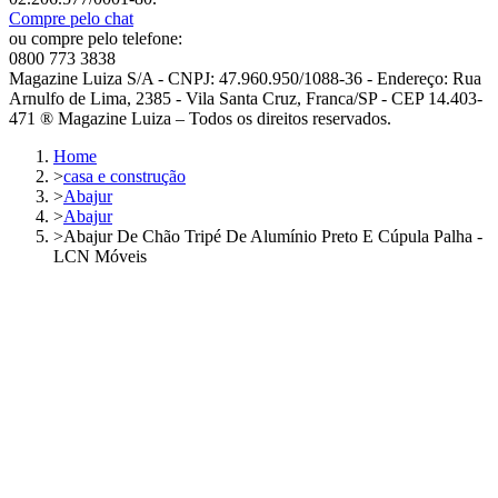
Compre pelo chat
ou compre pelo telefone:
0800 773 3838
Magazine Luiza S/A - CNPJ: 47.960.950/1088-36 - Endereço: Rua
Arnulfo de Lima, 2385 - Vila Santa Cruz, Franca/SP - CEP 14.403-
471 ® Magazine Luiza – Todos os direitos reservados.
Home
>
casa e construção
>
Abajur
>
Abajur
>
Abajur De Chão Tripé De Alumínio Preto E Cúpula Palha -
LCN Móveis