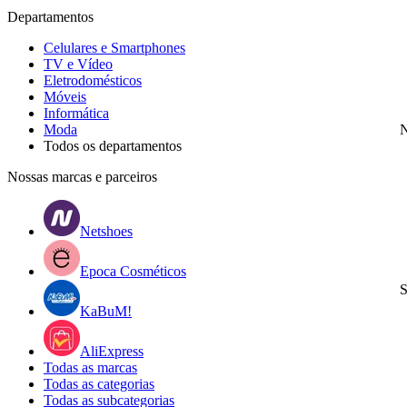
Departamentos
Celulares e Smartphones
TV e Vídeo
Eletrodomésticos
Móveis
Informática
Moda
N
Todos os departamentos
Nossas marcas e parceiros
Netshoes
Epoca Cosméticos
S
KaBuM!
AliExpress
Todas as marcas
Todas as categorias
Todas as subcategorias